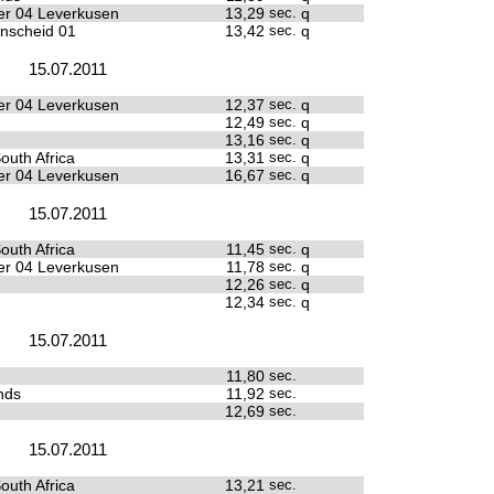
r 04 Leverkusen
13,29
sec.
q
nscheid 01
13,42
sec.
q
15.07.2011
r 04 Leverkusen
12,37
sec.
q
12,49
sec.
q
13,16
sec.
q
outh Africa
13,31
sec.
q
r 04 Leverkusen
16,67
sec.
q
15.07.2011
outh Africa
11,45
sec.
q
r 04 Leverkusen
11,78
sec.
q
12,26
sec.
q
12,34
sec.
q
15.07.2011
11,80
sec.
nds
11,92
sec.
12,69
sec.
15.07.2011
outh Africa
13,21
sec.