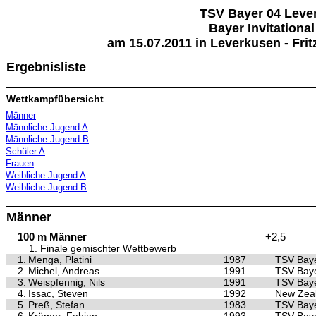
TSV Bayer 04 Leve
Bayer Invitational
am 15.07.2011 in Leverkusen - Frit
Ergebnisliste
Wettkampfübersicht
Männer
Männliche Jugend A
Männliche Jugend B
Schüler A
Frauen
Weibliche Jugend A
Weibliche Jugend B
Männer
100 m Männer
+2,5
1. Finale gemischter Wettbewerb
1.
Menga, Platini
1987
TSV Baye
2.
Michel, Andreas
1991
TSV Baye
3.
Weispfennig, Nils
1991
TSV Baye
4.
Issac, Steven
1992
New Zea
5.
Preß, Stefan
1983
TSV Baye