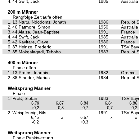
4.
44 Swift, Jack
1985
Australia
200 m Männer
Rangfolge Zeitläufe offen
1.
13 Ntutu, Ndodomzi Jonath
1986
Rep. of S
2.
46 Patmore, Simon
1950
Australia
3.
44 Alaize, Jean-Baptiste
1991
France
4.
44 Swift, Jack
1985
Australia
5.
42 Kayitare, Clavel
1986
France
6.
37 Heinze, Frederic
1991
TSV Baye
7.
35 Mokgalagadi, Teboho
1983
Rep. of S
400 m Männer
Finale offen
1.
13 Protos, Ioannis
1982
Greece
2.
38 Stander, Marius
1984
Rep. of S
Weitsprung Männer
Finale
1.
Preß, Stefan
1983
TSV Baye
6,79
6,87
6,84
6,84
6,86
+0,2
-0,8
-0,7
-0,7
-0,2
2.
Weispfennig, Nils
1991
TSV Baye
6,45
x
6,67
x
x
-0,2
+0,3
Weitsprung Männer
Finale Punktwertung