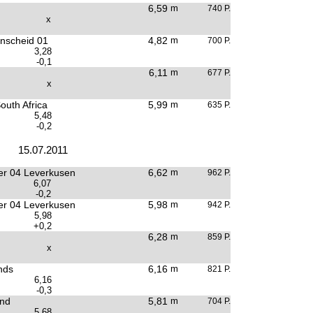
6,59
m
740 P.
x
nscheid 01
4,82
m
700 P.
3,28
-0,1
6,11
m
677 P.
x
outh Africa
5,99
m
635 P.
5,48
-0,2
15.07.2011
r 04 Leverkusen
6,62
m
962 P.
6,07
-0,2
r 04 Leverkusen
5,98
m
942 P.
5,98
+0,2
6,28
m
859 P.
x
nds
6,16
m
821 P.
6,16
-0,3
and
5,81
m
704 P.
5,68