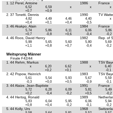
1.
12 Perel, Antoine
1986
France
6,52
6,59
x
x
x
+0,7
+0,9
2.
37 Tonetti, Dennis
1990
TV Watte
4,82
4,49
4,46
4,40
x
+0,4
+0,1
+0,4
-0,5
3.
46 Akakpo, Alain
1984
France
5,74
5,86
6,11
6,06
5,86
+0,7
-0,8
+0,6
-0,4
-0,2
4.
46 Roos, David Henry
1982
Rep. of S
5,99
5,65
5,60
5,80
5,69
+1,1
+0,8
+0,7
-0,4
-0,2
Weitsprung Männer
Finale F42/44
1.
44 Rehm, Markus
1988
TSV Baye
x
6,20
6,62
x
6,40
+0,2
+0,1
-0,1
2.
42 Popow, Heinrich
1983
TSV Baye
5,61
5,54
5,93
5,67
5,59
-0,3
+0,0
+0,5
-0,9
-0,1
3.
44 Alaize, Jean-Baptiste
1991
France
5,72
6,28
6,09
5,81
5,49
+0,2
-0,4
-0,2
+0,5
-0,2
4.
44 Hertog, Ronald
1989
Netherla
5,83
6,04
5,95
6,06
5,94
+0,8
+0,4
-0,2
-0,1
-0,2
5.
44 Kolly, Urs
1968
Switzerl
5,58
5,64
5,81
5,52
5,57