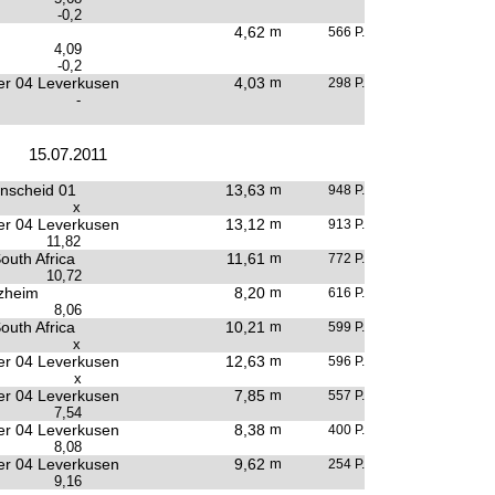
-0,2
4,62
m
566 P.
4,09
-0,2
r 04 Leverkusen
4,03
m
298 P.
-
15.07.2011
nscheid 01
13,63
m
948 P.
x
r 04 Leverkusen
13,12
m
913 P.
11,82
outh Africa
11,61
m
772 P.
10,72
zheim
8,20
m
616 P.
8,06
outh Africa
10,21
m
599 P.
x
r 04 Leverkusen
12,63
m
596 P.
x
r 04 Leverkusen
7,85
m
557 P.
7,54
r 04 Leverkusen
8,38
m
400 P.
8,08
r 04 Leverkusen
9,62
m
254 P.
9,16