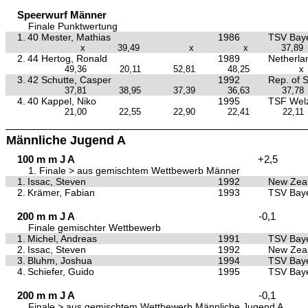
Speerwurf Männer
Finale Punktwertung
1.
40 Mester, Mathias
1986
TSV Baye
x
39,49
x
x
37,89
2.
44 Hertog, Ronald
1989
Netherla
49,36
20,11
52,81
48,25
x
3.
42 Schutte, Casper
1992
Rep. of S
37,81
38,95
37,39
36,63
37,78
4.
40 Kappel, Niko
1995
TSF Wel
21,00
22,55
22,90
22,41
22,11
Männliche Jugend A
100 m m J A
+2,5
1. Finale > aus gemischtem Wettbewerb Männer
1.
Issac, Steven
1992
New Zea
2.
Krämer, Fabian
1993
TSV Baye
200 m m J A
-0,1
Finale gemischter Wettbewerb
1.
Michel, Andreas
1991
TSV Baye
2.
Issac, Steven
1992
New Zea
3.
Bluhm, Joshua
1994
TSV Baye
4.
Schiefer, Guido
1995
TSV Baye
200 m m J A
-0,1
Finale > aus gemischtem Wettbewerb Männliche Jugend A