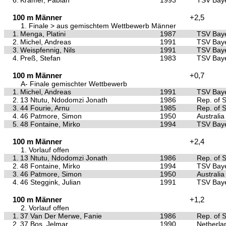
6.
Krämer, Fabian
1993
TSV Baye
100 m Männer
+2,5
1. Finale > aus gemischtem Wettbewerb Männer
1.
Menga, Platini
1987
TSV Baye
2.
Michel, Andreas
1991
TSV Baye
3.
Weispfennig, Nils
1991
TSV Baye
4.
Preß, Stefan
1983
TSV Baye
100 m Männer
+0,7
A- Finale gemischter Wettbewerb
1.
Michel, Andreas
1991
TSV Baye
2.
13 Ntutu, Ndodomzi Jonath
1986
Rep. of S
3.
44 Fourie, Arnu
1985
Rep. of S
4.
46 Patmore, Simon
1950
Australia
5.
48 Fontaine, Mirko
1994
TSV Baye
100 m Männer
+2,4
1. Vorlauf offen
1.
13 Ntutu, Ndodomzi Jonath
1986
Rep. of S
2.
48 Fontaine, Mirko
1994
TSV Baye
3.
46 Patmore, Simon
1950
Australia
4.
46 Steggink, Julian
1991
TSV Baye
100 m Männer
+1,2
2. Vorlauf offen
1.
37 Van Der Merwe, Fanie
1986
Rep. of S
2.
37 Bos, Jelmar
1990
Netherla