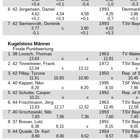
+0,4
+0,1
-0,4
-1,0
-0,3
6.
42 Jorgensen, Daniel
1993
Denmark
4,62
4,54
4,58
4,25
3,88
+0,2
+0,3
+0,1
-0,7
+0,1
7.
42 Siemenroth, Dominik
1993
TSV Baye
3,77
x
3,80
4,03
-
-0,1
+0,1
+0,3
Kugelstoss Männer
Finale Punktwertung
1.
38 Loosch, Thomas
1963
TV Watte
13,63
x
x
12,81
x
2.
42 Tinnemeier, Frank
1972
TSV Baye
12,04
x
13,12
x
x
3.
42 Pillay, Tyrone
1950
Rep. of S
11,61
10,93
10,90
x
10,45
4.
40 Kappel, Niko
1995
TSF Wel
8,20
x
8,20
8,10
7,99
5.
42 Schutte, Casper
1992
Rep. of S
10,21
x
x
x
x
6.
44 Frischmann, Jörg
1963
TSV Baye
12,63
12,17
12,52
12,45
12,58
7.
40 Grochowski, Nils
1993
TSV Baye
7,83
7,85
7,36
7,60
7,40
8.
37 Breuer, Lutz
1991
TSV Baye
8,38
8,15
x
8,15
8,05
9.
44 Quade, Dr. Karl
1954
TSV Baye
8,89
8,90
9,62
9,57
8,86