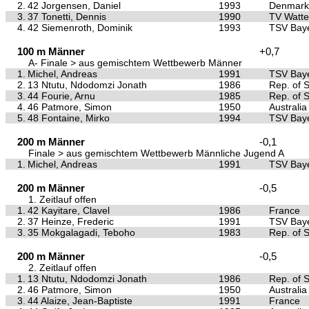
2.
42 Jorgensen, Daniel
1993
Denmark
3.
37 Tonetti, Dennis
1990
TV Watte
4.
42 Siemenroth, Dominik
1993
TSV Baye
100 m Männer
+0,7
A- Finale > aus gemischtem Wettbewerb Männer
1.
Michel, Andreas
1991
TSV Baye
2.
13 Ntutu, Ndodomzi Jonath
1986
Rep. of S
3.
44 Fourie, Arnu
1985
Rep. of S
4.
46 Patmore, Simon
1950
Australia
5.
48 Fontaine, Mirko
1994
TSV Baye
200 m Männer
-0,1
Finale > aus gemischtem Wettbewerb Männliche Jugend A
1.
Michel, Andreas
1991
TSV Baye
200 m Männer
-0,5
1. Zeitlauf offen
1.
42 Kayitare, Clavel
1986
France
2.
37 Heinze, Frederic
1991
TSV Baye
3.
35 Mokgalagadi, Teboho
1983
Rep. of S
200 m Männer
-0,5
2. Zeitlauf offen
1.
13 Ntutu, Ndodomzi Jonath
1986
Rep. of S
2.
46 Patmore, Simon
1950
Australia
3.
44 Alaize, Jean-Baptiste
1991
France