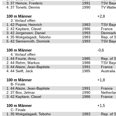
3.
37 Heinze, Frederic
1991
TSV Baye
4.
37 Tonetti, Dennis
1990
TV Watte
100 m Männer
+2,8
3. Vorlauf offen
1.
42 Popow, Heinrich
1983
TSV Baye
2.
42 Kayitare, Clavel
1986
France
3.
42 Jorgensen, Daniel
1993
Denmark
4.
35 Mokgalagadi, Teboho
1983
Rep. of S
5.
42 Siemenroth, Dominik
1993
TSV Baye
100 m Männer
-0,6
4. Vorlauf offen
1.
44 Fourie, Arnu
1985
Rep. of S
2.
44 Rehm, Markus
1988
TSV Baye
3.
44 Alaize, Jean-Baptiste
1991
France
4.
44 Swift, Jack
1985
Australia
100 m Männer
+1,8
B- Finale
1.
44 Alaize, Jean-Baptiste
1991
France
2.
37 Bos, Jelmar
1990
Netherla
3.
42 Kayitare, Clavel
1986
France
100 m Männer
+1,5
C- Finale
1.
35 Mokgalagadi, Teboho
1983
Rep. of S