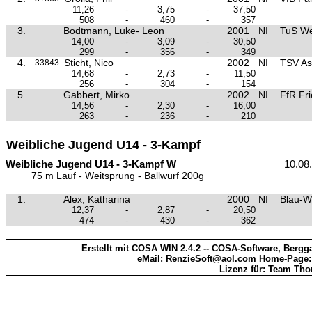
11,26
-
3,75
-
37,50
508
-
460
-
357
3.
Bodtmann, Luke- Leon
2001
NI
TuS We
14,00
-
3,09
-
30,50
299
-
356
-
349
4.
Sticht, Nico
2002
NI
TSV As
33843
14,68
-
2,73
-
11,50
256
-
304
-
154
5.
Gabbert, Mirko
2002
NI
FfR Fri
14,56
-
2,30
-
16,00
263
-
236
-
210
Weibliche Jugend U14 - 3-Kampf
Weibliche Jugend U14 - 3-Kampf W
10.08
75 m Lauf - Weitsprung - Ballwurf 200g
1.
Alex, Katharina
2000
NI
Blau-W
12,37
-
2,87
-
20,50
474
-
430
-
362
Erstellt mit COSA WIN 2.4.2 -- COSA-Software, Bergga
eMail: RenzieSoft@aol.com Home-Page
Lizenz für: Team Th