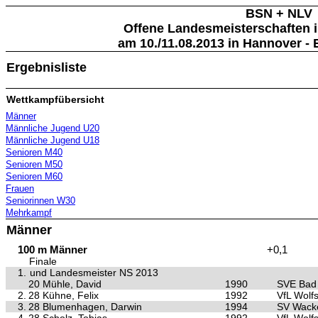
BSN + NLV
Offene Landesmeisterschaften in
am 10./11.08.2013 in Hannover - 
Ergebnisliste
Wettkampfübersicht
Männer
Männliche Jugend U20
Männliche Jugend U18
Senioren M40
Senioren M50
Senioren M60
Frauen
Seniorinnen W30
Mehrkampf
Männer
100 m Männer
+0,1
Finale
1.
und Landesmeister NS 2013
20 Mühle, David
1990
SVE Bad 
2.
28 Kühne, Felix
1992
VfL Wolf
3.
28 Blumenhagen, Darwin
1994
SV Wacke