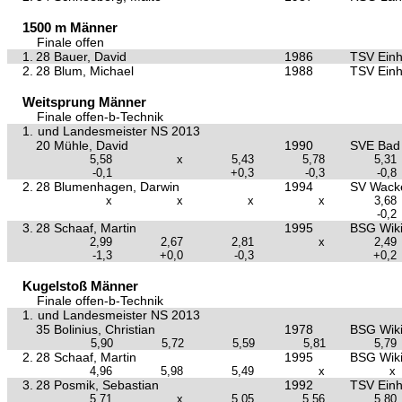
1500 m Männer
Finale offen
1.
28 Bauer, David
1986
TSV Einh
2.
28 Blum, Michael
1988
TSV Einh
Weitsprung Männer
Finale offen-b-Technik
1.
und Landesmeister NS 2013
20 Mühle, David
1990
SVE Bad 
5,58
x
5,43
5,78
5,31
-0,1
+0,3
-0,3
-0,8
2.
28 Blumenhagen, Darwin
1994
SV Wacke
x
x
x
x
3,68
-0,2
3.
28 Schaaf, Martin
1995
BSG Wiki
2,99
2,67
2,81
x
2,49
-1,3
+0,0
-0,3
+0,2
Kugelstoß Männer
Finale offen-b-Technik
1.
und Landesmeister NS 2013
35 Bolinius, Christian
1978
BSG Wiki
5,90
5,72
5,59
5,81
5,79
2.
28 Schaaf, Martin
1995
BSG Wiki
4,96
5,98
5,49
x
x
3.
28 Posmik, Sebastian
1992
TSV Einh
5,71
x
5,05
5,56
5,80