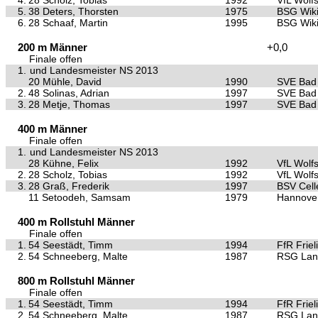
4.
28 Scholz, Tobias
1992
VfL Wolf
5.
38 Deters, Thorsten
1975
BSG Wiki
6.
28 Schaaf, Martin
1995
BSG Wiki
200 m Männer
+0,0
Finale offen
1.
und Landesmeister NS 2013
20 Mühle, David
1990
SVE Bad 
2.
48 Solinas, Adrian
1997
SVE Bad 
3.
28 Metje, Thomas
1997
SVE Bad 
400 m Männer
Finale offen
1.
und Landesmeister NS 2013
28 Kühne, Felix
1992
VfL Wolf
2.
28 Scholz, Tobias
1992
VfL Wolf
3.
28 Graß, Frederik
1997
BSV Cell
11 Setoodeh, Samsam
1979
Hannove
400 m Rollstuhl Männer
Finale offen
1.
54 Seestädt, Timm
1994
FfR Friel
2.
54 Schneeberg, Malte
1987
RSG Lan
800 m Rollstuhl Männer
Finale offen
1.
54 Seestädt, Timm
1994
FfR Friel
2.
54 Schneeberg, Malte
1987
RSG Lan