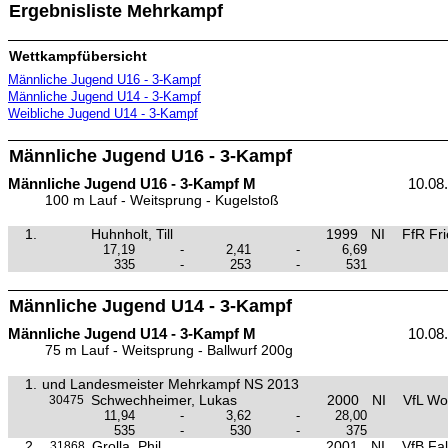
Ergebnisliste Mehrkampf
Wettkampfübersicht
Männliche Jugend U16 - 3-Kampf
Männliche Jugend U14 - 3-Kampf
Weibliche Jugend U14 - 3-Kampf
Männliche Jugend U16 - 3-Kampf
Männliche Jugend U16 - 3-Kampf M
10.08
100 m Lauf - Weitsprung - Kugelstoß
1.
Huhnholt, Till
1999
NI
FfR Fri
17,19
-
2,41
-
6,69
335
-
253
-
531
Männliche Jugend U14 - 3-Kampf
Männliche Jugend U14 - 3-Kampf M
10.08
75 m Lauf - Weitsprung - Ballwurf 200g
1.
und Landesmeister Mehrkampf NS 2013
Schwechheimer, Lukas
2000
NI
VfL Wo
30475
11,94
-
3,62
-
28,00
535
-
530
-
375
2.
Grolla, Phil
2001
NI
VfB Fal
31868