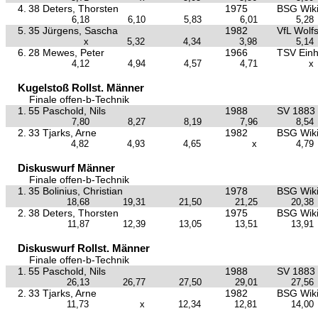
4.
38 Deters, Thorsten
1975
BSG Wiki
6,18
6,10
5,83
6,01
5,28
5.
35 Jürgens, Sascha
1982
VfL Wolf
x
5,32
4,34
3,98
5,14
6.
28 Mewes, Peter
1966
TSV Einh
4,12
4,94
4,57
4,71
x
Kugelstoß Rollst. Männer
Finale offen-b-Technik
1.
55 Paschold, Nils
1988
SV 1883
7,80
8,27
8,19
7,96
8,54
2.
33 Tjarks, Arne
1982
BSG Wiki
4,82
4,93
4,65
x
4,79
Diskuswurf Männer
Finale offen-b-Technik
1.
35 Bolinius, Christian
1978
BSG Wiki
18,68
19,31
21,50
21,25
20,38
2.
38 Deters, Thorsten
1975
BSG Wiki
11,87
12,39
13,05
13,51
13,91
Diskuswurf Rollst. Männer
Finale offen-b-Technik
1.
55 Paschold, Nils
1988
SV 1883
26,13
26,77
27,50
29,01
27,56
2.
33 Tjarks, Arne
1982
BSG Wiki
11,73
x
12,34
12,81
14,00