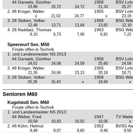
44 Garwels, Günther
1958
BSV Loh
23,86
25,72
24,72
21,33
25,27
2.
48 Krüger, Walter
1955
BSV Loh
x
21,02
24,77
x
23,18
3.
28 Stüben, Volker
1958
BSG Wiki
12,48
13,71
13,64
13,82
12,10
4.
28 Raddatz, Thomas
1963
BSG Wiki
8,10
6,73
7,06
6,91
7,22
Speerwurf Sen. M50
Finale offen-b-Technik
1.
und Landesmeister NS 2013
44 Garwels, Günther
1958
BSV Loh
24,01
24,08
24,59
25,60
24,59
2.
48 Krüger, Walter
1955
BSV Loh
21,35
24,66
23,13
20,18
18,71
3.
28 Stüben, Volker
1958
BSG Wiki
20,28
16,43
x
18,66
x
Senioren M60
Kugelstoß Sen. M60
Finale offen-b-Technik
1.
und Landesmeister NS 2013
44 Weber, Fred
1947
TV Watte
10,59
10,83
10,02
10,06
x
2.
48 Kühn, Helmut
1952
BVSG Aa
9,49
9,07
9,60
9,46
9,50