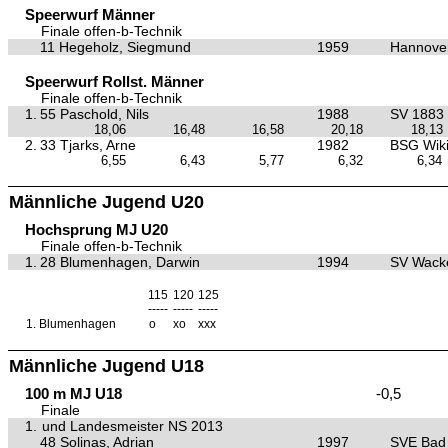
Speerwurf Männer
Finale offen-b-Technik
11 Hegeholz, Siegmund
1959
Hannove
Speerwurf Rollst. Männer
Finale offen-b-Technik
1.
55 Paschold, Nils
1988
SV 1883
18,06
16,48
16,58
20,18
18,13
2.
33 Tjarks, Arne
1982
BSG Wiki
6,55
6,43
5,77
6,32
6,34
Männliche Jugend U20
Hochsprung MJ U20
Finale offen-b-Technik
1.
28 Blumenhagen, Darwin
1994
SV Wacke
115
120
125
-----
-----
-----
1.
Blumenhagen
o
xo
xxx
Männliche Jugend U18
100 m MJ U18
-0,5
Finale
1.
und Landesmeister NS 2013
48 Solinas, Adrian
1997
SVE Bad 