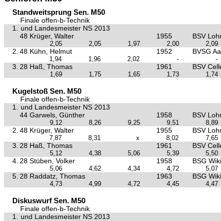
Standweitsprung Sen. M50
Finale offen-b-Technik
1.
und Landesmeister NS 2013
48 Krüger, Walter
1955
BSV Loh
2,05
2,05
1,97
2,00
2,09
2.
48 Kühn, Helmut
1952
BVSG Aa
1,94
1,96
2,02
-
-
3.
28 Haß, Thomas
1961
BSV Cell
1,69
1,75
1,65
1,73
1,74
Kugelstoß Sen. M50
Finale offen-b-Technik
1.
und Landesmeister NS 2013
44 Garwels, Günther
1958
BSV Loh
9,12
8,26
9,25
9,51
8,89
2.
48 Krüger, Walter
1955
BSV Loh
7,87
8,31
x
8,02
7,65
3.
28 Haß, Thomas
1961
BSV Cell
5,12
4,38
5,06
5,39
5,50
4.
28 Stüben, Volker
1958
BSG Wiki
5,06
4,62
4,34
4,72
5,07
5.
28 Raddatz, Thomas
1963
BSG Wiki
4,73
4,99
4,72
4,45
4,47
Diskuswurf Sen. M50
Finale offen-b-Technik
1.
und Landesmeister NS 2013