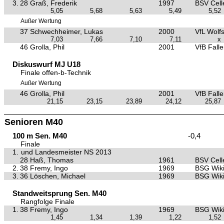
3.
28 Graß, Frederik
1997
BSV Cell
5,05
5,68
5,63
5,49
5,52
Außer Wertung
37 Schwechheimer, Lukas
2000
VfL Wolf
7,03
7,66
7,10
7,11
x
46 Grolla, Phil
2001
VfB Falle
Diskuswurf MJ U18
Finale offen-b-Technik
Außer Wertung
46 Grolla, Phil
2001
VfB Falle
21,15
23,15
23,89
24,12
25,87
Senioren M40
100 m Sen. M40
-0,4
Finale
1.
und Landesmeister NS 2013
28 Haß, Thomas
1961
BSV Cell
2.
38 Fremy, Ingo
1969
BSG Wiki
3.
36 Löschen, Michael
1969
BSG Wiki
Standweitsprung Sen. M40
Rangfolge Finale
1.
38 Fremy, Ingo
1969
BSG Wiki
1,45
1,34
1,39
1,22
1,52