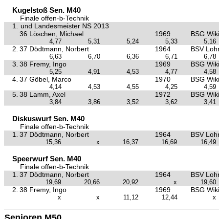
Kugelstoß Sen. M40
Finale offen-b-Technik
1.
und Landesmeister NS 2013
36 Löschen, Michael
1969
BSG Wiki
4,77
5,31
5,24
5,33
5,16
2.
37 Dödtmann, Norbert
1964
BSV Loh
6,63
6,70
6,36
6,71
6,78
3.
38 Fremy, Ingo
1969
BSG Wiki
5,25
4,91
4,53
4,77
4,58
4.
37 Göbel, Marco
1970
BSG Wiki
4,14
4,53
4,55
4,25
4,59
5.
38 Lamm, Axel
1972
BSG Wiki
3,84
3,86
3,52
3,62
3,41
Diskuswurf Sen. M40
Finale offen-b-Technik
1.
37 Dödtmann, Norbert
1964
BSV Loh
15,36
x
16,37
16,69
16,49
Speerwurf Sen. M40
Finale offen-b-Technik
1.
37 Dödtmann, Norbert
1964
BSV Loh
19,69
20,66
20,92
x
19,60
2.
38 Fremy, Ingo
1969
BSG Wiki
x
x
11,12
12,44
x
Senioren M50