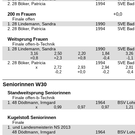
2.
28 Böker, Patricia
1994
SVE Bad 
200 m Frauen
+0,0
Finale offen
1.
28 Lindemann, Sandra
1990
SVE Bad 
2.
28 Böker, Patricia
1994
SVE Bad 
Weitsprung Frauen
Finale offen-b-Technik
1.
28 Lindemann, Sandra
1990
SVE Bad 
3,16
2,50
2,20
1,84
3,26
+0,8
+2,3
+0,8
-0,4
-1,1
2.
28 Böker, Patricia
1994
SVE Bad 
x
2,72
2,93
2,94
2,81
-0,2
+0,0
-0,2
-0,4
Seniorinnen W30
Standweitsprung Seniorinnen
Finale offen-b-Technik
1.
48 Dödtmann, Irmgard
1964
BSV Loh
x
0,99
0,97
0,97
1,21
Kugelstoß Seniorinnen
Finale
1.
und Landesmeisterin NS 2013
48 Dödtmann, Irmgard
1964
BSV Loh