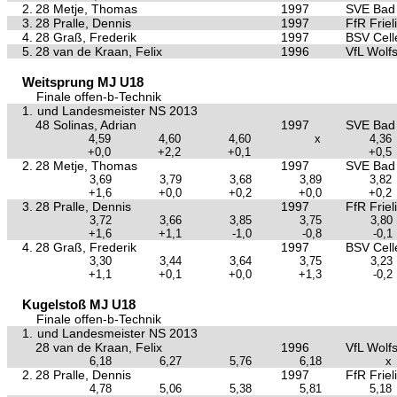
2.
28 Metje, Thomas
1997
SVE Bad 
3.
28 Pralle, Dennis
1997
FfR Friel
4.
28 Graß, Frederik
1997
BSV Cell
5.
28 van de Kraan, Felix
1996
VfL Wolf
Weitsprung MJ U18
Finale offen-b-Technik
1.
und Landesmeister NS 2013
48 Solinas, Adrian
1997
SVE Bad 
4,59
4,60
4,60
x
4,36
+0,0
+2,2
+0,1
+0,5
2.
28 Metje, Thomas
1997
SVE Bad 
3,69
3,79
3,68
3,89
3,82
+1,6
+0,0
+0,2
+0,0
+0,2
3.
28 Pralle, Dennis
1997
FfR Friel
3,72
3,66
3,85
3,75
3,80
+1,6
+1,1
-1,0
-0,8
-0,1
4.
28 Graß, Frederik
1997
BSV Cell
3,30
3,44
3,64
3,75
3,23
+1,1
+0,1
+0,0
+1,3
-0,2
Kugelstoß MJ U18
Finale offen-b-Technik
1.
und Landesmeister NS 2013
28 van de Kraan, Felix
1996
VfL Wolf
6,18
6,27
5,76
6,18
x
2.
28 Pralle, Dennis
1997
FfR Friel
4,78
5,06
5,38
5,81
5,18