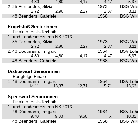
4,39
4,80
4,17
4,47
5,37
2.
35 Fernandes, Silvia
1973
BSG Wiki
2,72
2,90
2,27
2,37
3,11
48 Beenders, Gabriele
1968
BSG Wiki
Kugelstoß Seniorinnen
Finale offen-b-Technik
1.
und Landesmeisterin NS 2013
35 Fernandes, Silvia
1973
BSG Wiki
2,72
2,90
2,27
2,37
3,11
2.
48 Dödtmann, Irmgard
1964
BSV Loh
4,39
4,80
4,17
4,47
5,37
48 Beenders, Gabriele
1968
BSG Wiki
Diskuswurf Seniorinnen
Rangfolge Finale
1.
48 Dödtmann, Irmgard
1964
BSV Loh
14,11
13,37
12,71
15,71
13,63
Speerwurf Seniorinnen
Finale offen-b-Technik
1.
und Landesmeisterin NS 2013
48 Dödtmann, Irmgard
1964
BSV Loh
9,70
9,88
9,50
x
10,32
48 Beenders, Gabriele
1968
BSG Wiki