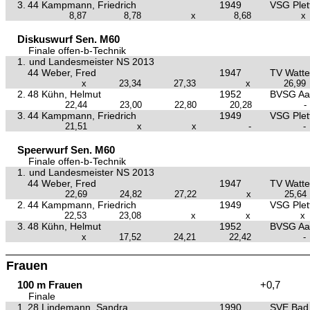
3.
44 Kampmann, Friedrich
1949
VSG Plet
8,87
8,78
x
8,68
x
Diskuswurf Sen. M60
Finale offen-b-Technik
1.
und Landesmeister NS 2013
44 Weber, Fred
1947
TV Watte
x
23,34
27,33
x
26,99
2.
48 Kühn, Helmut
1952
BVSG Aa
22,44
23,00
22,80
20,28
-
3.
44 Kampmann, Friedrich
1949
VSG Plet
21,51
x
x
-
-
Speerwurf Sen. M60
Finale offen-b-Technik
1.
und Landesmeister NS 2013
44 Weber, Fred
1947
TV Watte
22,69
24,82
27,22
x
25,64
2.
44 Kampmann, Friedrich
1949
VSG Plet
22,53
23,08
x
x
x
3.
48 Kühn, Helmut
1952
BVSG Aa
x
17,52
24,21
22,42
-
Frauen
100 m Frauen
+0,7
Finale
1.
28 Lindemann, Sandra
1990
SVE Bad 