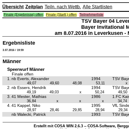
Übersicht
Zeitplan
Teiln. nach Wettb.
Alle Startlisten
Finale (Ergebnisse) offen
Finale (Startl.) offen
Teilnehmerliste
TSV Bayer 04 Leve
Bayer Invitational 
am 8.07.2016 in Leverkusen - 
Ergebnisliste
3.07.2016 / 19:59
Männer
Speerwurf Männer
Finale offen
1.
nb Everts, Alexander
1994
TSV Baye
49,07
49,60
48,08
53,11
x
2.
nb Essers, Hendrik
1994
TSV Baye
49,19
49,03
x
50,24
49,50
3.
41 Mester, Mathias
1986
1.FC Kai
36,84
x
x
x
34,74
4.
41 Kappel, Niko
1995
VfL Sinde
28,97
28,46
29,85
28,94
29,34
nb Walecki, Patrick
1993
TSV Baye
Erstellt mit COSA WIN 2.6.3 -- COSA-Software, Bergga