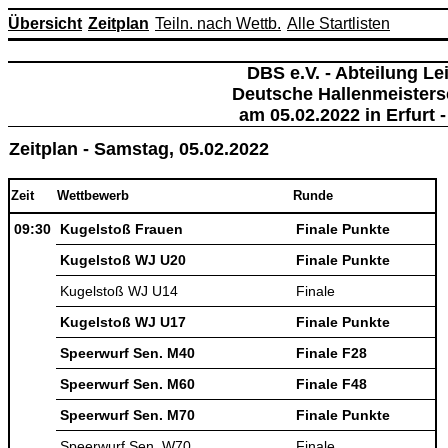
Übersicht
Zeitplan
Teiln. nach Wettb.
Alle Startlisten
DBS e.V. - Abteilung Lei
Deutsche Hallenmeisters
am 05.02.2022 in Erfurt -
Zeitplan - Samstag, 05.02.2022
Zeit
Wettbewerb
Runde
09:30
Kugelstoß Frauen
Finale Punkte
Kugelstoß WJ U20
Finale Punkte
Kugelstoß WJ U14
Finale
Kugelstoß WJ U17
Finale Punkte
Speerwurf Sen. M40
Finale F28
Speerwurf Sen. M60
Finale F48
Speerwurf Sen. M70
Finale Punkte
Speerwurf Sen. W70
Finale