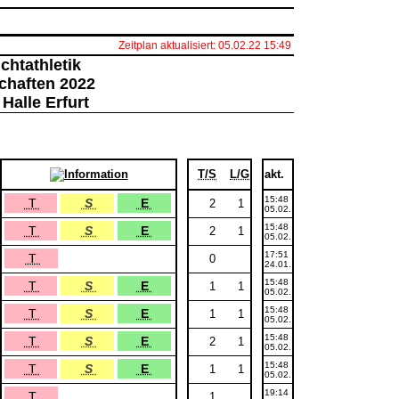
Zeitplan aktualisiert: 05.02.22 15:49
chtathletik
chaften 2022
 Halle Erfurt
T/S
L/G
akt.
15:48
T
S
E
2
1
05.02.
15:48
T
S
E
2
1
05.02.
17:51
T
0
24.01.
15:48
T
S
E
1
1
05.02.
15:48
T
S
E
1
1
05.02.
15:48
T
S
E
2
1
05.02.
15:48
T
S
E
1
1
05.02.
19:14
T
1