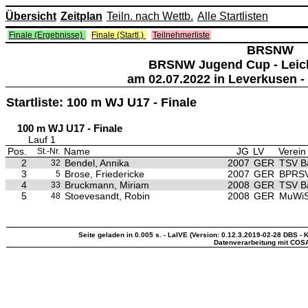
Übersicht
Zeitplan
Teiln. nach Wettb.
Alle Startlisten
Finale (Ergebnisse)
Finale (Startl.)
Teilnehmerliste
BRSNW
BRSNW Jugend Cup - Leich
am 02.07.2022 in Leverkusen -
Startliste: 100 m WJ U17 - Finale
100 m WJ U17 - Finale
Lauf 1
Pos.
Name
JG
LV
Verein
St.-Nr.
2
Bendel, Annika
2007
GER
TSV B
32
3
Brose, Friedericke
2007
GER
BPRSV
5
4
Bruckmann, Miriam
2008
GER
TSV B
33
5
Stoevesandt, Robin
2008
GER
MuWiS 
48
Seite geladen in 0.005 s. - LaIVE (Version: 0.12.3.2019-02-28 DBS - K
Datenverarbeitung mit COS