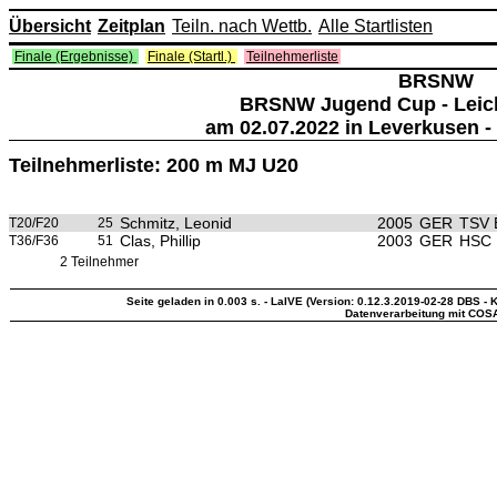
Übersicht
Zeitplan
Teiln. nach Wettb.
Alle Startlisten
Finale (Ergebnisse)
Finale (Startl.)
Teilnehmerliste
BRSNW
BRSNW Jugend Cup - Leich
am 02.07.2022 in Leverkusen -
Teilnehmerliste: 200 m MJ U20
Schmitz, Leonid
2005
GER
TSV 
T20/F20
25
Clas, Phillip
2003
GER
HSC E
T36/F36
51
2 Teilnehmer
Seite geladen in 0.003 s. - LaIVE (Version: 0.12.3.2019-02-28 DBS - K
Datenverarbeitung mit COS