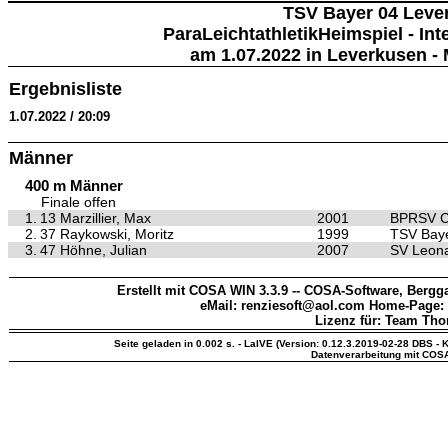
TSV Bayer 04 Leve
ParaLeichtathletikHeimspiel - In
am 1.07.2022 in Leverkusen - 
Ergebnisliste
1.07.2022 / 20:09
Männer
400 m Männer
Finale offen
1.
13 Marzillier, Max
2001
BPRSV C
2.
37 Raykowski, Moritz
1999
TSV Baye
3.
47 Höhne, Julian
2007
SV Leona
Erstellt mit COSA WIN 3.3.9 -- COSA-Software, Bergga
eMail: renziesoft@aol.com Home-Page:
Lizenz für: Team Th
Seite geladen in 0.002 s. - LaIVE (Version: 0.12.3.2019-02-28 DBS - K
Datenverarbeitung mit COS