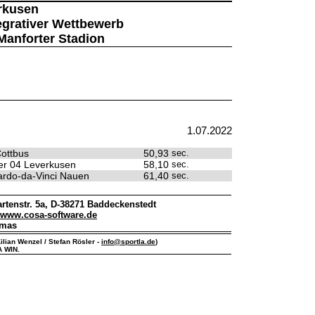
rkusen
tegrativer Wettbewerb
Manforter Stadion
1.07.2022
ottbus
50,93
sec.
r 04 Leverkusen
58,10
sec.
rdo-da-Vinci Nauen
61,40
sec.
rtenstr. 5a, D-38271 Baddeckenstedt
www.cosa-software.de
omas
ilian Wenzel / Stefan Rösler -
info@sportla.de
)
A WIN.