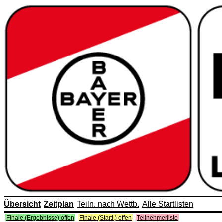
Übersicht
Zeitplan
Teiln. nach Wettb.
Alle Startlisten
Finale (Ergebnisse) offen
Finale (Startl.) offen
Teilnehmerliste