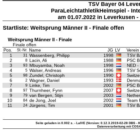
TSV Bayer 04 Leve
ParaLeichtathletikHeimspiel - In
am 01.07.2022 in Leverkusen -
Startliste: Weitsprung Männer II - Finale offen
Weitsprung Männer II - Finale
Finale offen
Pos.
Name
JG
LV
Verein
St.-Nr.
1
Wassenberg, Philipp
1998
TSV B
31
2
Lacin, Ali
1988
PSC Be
8
3
Mbuyamba, Noah
1998
NED -
93
4
Walser, Andreas
1996
TSV S
5
5
Zundel, Christoph
1990
Switze
98
6
Wagner, Daniel
1993
Denma
2
7
Linke, Tim
2002
PSC Be
9
8
Thurnheer, Fynn
2007
Switze
97
9
van Bergen, Stijn
2003
Nether
79
10
de Jong, Joel
2002
Team P
84
11
Jürgens, Tim
2001
TSV B
24
Seite geladen in 0.002 s. - LaIVE (Version: 0.12.3.2019-02-28 DBS - K
Datenverarbeitung mit COS