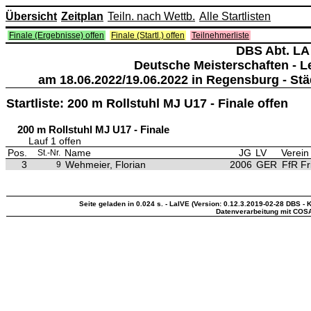
Übersicht
Zeitplan
Teiln. nach Wettb.
Alle Startlisten
Finale (Ergebnisse) offen
Finale (Startl.) offen
Teilnehmerliste
DBS Abt. LA
Deutsche Meisterschaften - Le
am 18.06.2022/19.06.2022 in Regensburg - St
Startliste: 200 m Rollstuhl MJ U17 - Finale offen
200 m Rollstuhl MJ U17 - Finale
Lauf 1 offen
Pos.
Name
JG
LV
Verein
St.-Nr.
3
Wehmeier, Florian
2006
GER
FfR Fr
9
Seite geladen in 0.024 s. - LaIVE (Version: 0.12.3.2019-02-28 DBS - K
Datenverarbeitung mit COS