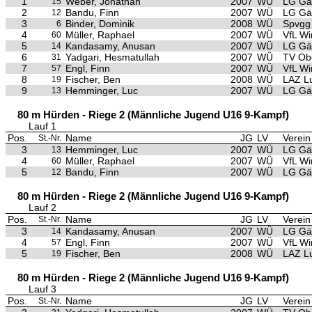
1
Weber, Jonathan
2007
WÜ
LG Gäu
15
2
Bandu, Finn
2007
WÜ
LG Gäu
12
3
Binder, Dominik
2008
WÜ
Spvgg 
6
4
Müller, Raphael
2007
WÜ
VfL Wi
60
5
Kandasamy, Anusan
2007
WÜ
LG Gäu
14
6
Yadgari, Hesmatullah
2007
WÜ
TV Ob
31
7
Engl, Finn
2007
WÜ
VfL Wi
57
8
Fischer, Ben
2008
WÜ
LAZ L
19
9
Hemminger, Luc
2007
WÜ
LG Gäu
13
80 m Hürden - Riege 2 (Männliche Jugend U16 9-Kampf)
Lauf 1
Pos.
Name
JG
LV
Verein
St.-Nr.
3
Hemminger, Luc
2007
WÜ
LG Gäu
13
4
Müller, Raphael
2007
WÜ
VfL Wi
60
5
Bandu, Finn
2007
WÜ
LG Gäu
12
80 m Hürden - Riege 2 (Männliche Jugend U16 9-Kampf)
Lauf 2
Pos.
Name
JG
LV
Verein
St.-Nr.
3
Kandasamy, Anusan
2007
WÜ
LG Gäu
14
4
Engl, Finn
2007
WÜ
VfL Wi
57
5
Fischer, Ben
2008
WÜ
LAZ L
19
80 m Hürden - Riege 2 (Männliche Jugend U16 9-Kampf)
Lauf 3
Pos.
Name
JG
LV
Verein
St.-Nr.