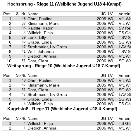
Hochsprung - Riege 11 (Weibliche Jugend U18 4-Kampf)
Pos.
Name
JG
LV
Verein
St.-Nr.
1
Ohm, Pauline
2005
WÜ
VfL Wa
48
2
Klinsmann, Marie
2005
WÜ
VfL Wi
67
3
Raithle, Katrin
2005
WÜ
SV Re
35
4
Willnich, Finja
2006
WÜ
TS Gö
4
5
Lenk, Lilly
2006
WÜ
TSV S
39
6
Graba, Linda
2006
WÜ
SG We
52
7
Strohmaier, Liv Greta
2006
WÜ
LAV S
47
8
Well, Johanna
2006
WÜ
TSV S
41
9
Dietrich, Annina
2006
WÜ
VfL Wi
1
10
Dost, Clara
2006
WÜ
SG We
51
Weitsprung - Riege 10 (Weibliche Jugend U18 7-Kampf)
Pos.
Name
JG
LV
Verein
St.-Nr.
1
Ohm, Pauline
2005
WÜ
VfL Wa
48
2
Klinsmann, Marie
2005
WÜ
VfL Wi
67
3
Dost, Clara
2006
WÜ
SG We
51
4
Strohmaier, Liv Greta
2006
WÜ
LAV S
47
5
Graba, Linda
2006
WÜ
SG We
52
6
Willnich, Finja
2006
WÜ
TS Gö
4
Kugelstoß - Riege 11 (Weibliche Jugend U18 4-Kampf)
Pos.
Name
JG
LV
Verein
St.-Nr.
1
Willnich, Finja
2006
WÜ
TS Gö
4
2
Dietrich, Annina
2006
WÜ
VfL Wi
1