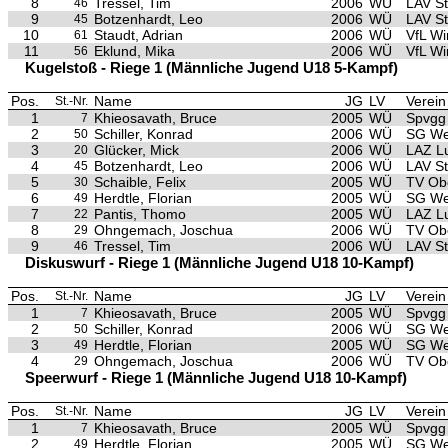
8
Tressel, Tim
2006
WÜ
LAV S
46
9
Botzenhardt, Leo
2006
WÜ
LAV S
45
10
Staudt, Adrian
2006
WÜ
VfL Wi
61
11
Eklund, Mika
2006
WÜ
VfL Wi
56
Kugelstoß - Riege 1 (Männliche Jugend U18 5-Kampf)
Pos.
Name
JG
LV
Verein
St.-Nr.
1
Khieosavath, Bruce
2005
WÜ
Spvgg 
7
2
Schiller, Konrad
2006
WÜ
SG We
50
3
Glücker, Mick
2006
WÜ
LAZ L
20
4
Botzenhardt, Leo
2006
WÜ
LAV S
45
5
Schaible, Felix
2005
WÜ
TV Ob
30
6
Herdtle, Florian
2005
WÜ
SG We
49
7
Pantis, Thomo
2005
WÜ
LAZ L
22
8
Ohngemach, Joschua
2006
WÜ
TV Ob
29
9
Tressel, Tim
2006
WÜ
LAV S
46
Diskuswurf - Riege 1 (Männliche Jugend U18 10-Kampf)
Pos.
Name
JG
LV
Verein
St.-Nr.
1
Khieosavath, Bruce
2005
WÜ
Spvgg 
7
2
Schiller, Konrad
2006
WÜ
SG We
50
3
Herdtle, Florian
2005
WÜ
SG We
49
4
Ohngemach, Joschua
2006
WÜ
TV Ob
29
Speerwurf - Riege 1 (Männliche Jugend U18 10-Kampf)
Pos.
Name
JG
LV
Verein
St.-Nr.
1
Khieosavath, Bruce
2005
WÜ
Spvgg 
7
2
Herdtle, Florian
2005
WÜ
SG We
49