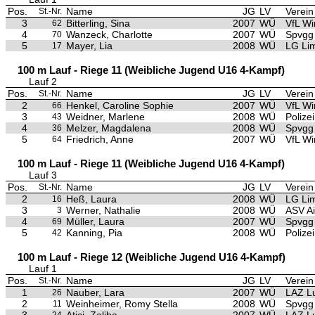
Pos.
Name
JG
LV
Verein
St.-Nr.
3
Bitterling, Sina
2007
WÜ
VfL Wi
62
4
Wanzeck, Charlotte
2007
WÜ
Spvgg
70
5
Mayer, Lia
2008
WÜ
LG Li
17
100 m Lauf - Riege 11 (Weibliche Jugend U16 4-Kampf)
Lauf 2
Pos.
Name
JG
LV
Verein
St.-Nr.
2
Henkel, Caroline Sophie
2007
WÜ
VfL Wi
66
3
Weidner, Marlene
2008
WÜ
Polize
43
4
Melzer, Magdalena
2008
WÜ
Spvgg
36
5
Friedrich, Anne
2007
WÜ
VfL Wi
64
100 m Lauf - Riege 11 (Weibliche Jugend U16 4-Kampf)
Lauf 3
Pos.
Name
JG
LV
Verein
St.-Nr.
2
Heß, Laura
2008
WÜ
LG Li
16
3
Werner, Nathalie
2008
WÜ
ASV A
3
4
Müller, Laura
2007
WÜ
Spvgg
69
5
Kanning, Pia
2008
WÜ
Polize
42
100 m Lauf - Riege 12 (Weibliche Jugend U16 4-Kampf)
Lauf 1
Pos.
Name
JG
LV
Verein
St.-Nr.
1
Nauber, Lara
2007
WÜ
LAZ L
26
2
Weinheimer, Romy Stella
2008
WÜ
Spvgg 
11