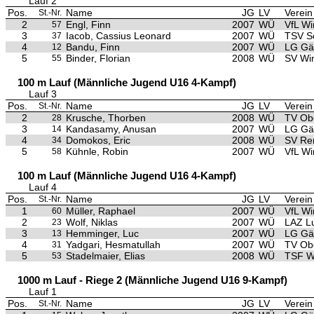
Lauf 2
Pos.
Name
JG
LV
Verein
St.-Nr.
2
Engl, Finn
2007
WÜ
VfL Wi
57
3
Iacob, Cassius Leonard
2007
WÜ
TSV S
37
4
Bandu, Finn
2007
WÜ
LG Gäu
12
5
Binder, Florian
2008
WÜ
SV Wi
55
100 m Lauf (Männliche Jugend U16 4-Kampf)
Lauf 3
Pos.
Name
JG
LV
Verein
St.-Nr.
2
Krusche, Thorben
2008
WÜ
TV Ob
28
3
Kandasamy, Anusan
2007
WÜ
LG Gäu
14
4
Domokos, Eric
2008
WÜ
SV Re
34
5
Kühnle, Robin
2007
WÜ
VfL Wi
58
100 m Lauf (Männliche Jugend U16 4-Kampf)
Lauf 4
Pos.
Name
JG
LV
Verein
St.-Nr.
1
Müller, Raphael
2007
WÜ
VfL Wi
60
2
Wolf, Niklas
2007
WÜ
LAZ L
23
3
Hemminger, Luc
2007
WÜ
LG Gäu
13
4
Yadgari, Hesmatullah
2007
WÜ
TV Ob
31
5
Stadelmaier, Elias
2008
WÜ
TSF W
53
1000 m Lauf - Riege 2 (Männliche Jugend U16 9-Kampf)
Lauf 1
Pos.
Name
JG
LV
Verein
St.-Nr.