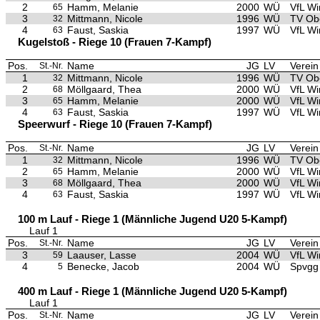
2
Hamm, Melanie
2000
WÜ
VfL Wi
65
3
Mittmann, Nicole
1996
WÜ
TV Ob
32
4
Faust, Saskia
1997
WÜ
VfL Wi
63
Kugelstoß - Riege 10 (Frauen 7-Kampf)
Pos.
Name
JG
LV
Verein
St.-Nr.
1
Mittmann, Nicole
1996
WÜ
TV Ob
32
2
Möllgaard, Thea
2000
WÜ
VfL Wi
68
3
Hamm, Melanie
2000
WÜ
VfL Wi
65
4
Faust, Saskia
1997
WÜ
VfL Wi
63
Speerwurf - Riege 10 (Frauen 7-Kampf)
Pos.
Name
JG
LV
Verein
St.-Nr.
1
Mittmann, Nicole
1996
WÜ
TV Ob
32
2
Hamm, Melanie
2000
WÜ
VfL Wi
65
3
Möllgaard, Thea
2000
WÜ
VfL Wi
68
4
Faust, Saskia
1997
WÜ
VfL Wi
63
100 m Lauf - Riege 1 (Männliche Jugend U20 5-Kampf)
Lauf 1
Pos.
Name
JG
LV
Verein
St.-Nr.
3
Laauser, Lasse
2004
WÜ
VfL Wi
59
4
Benecke, Jacob
2004
WÜ
Spvgg 
5
400 m Lauf - Riege 1 (Männliche Jugend U20 5-Kampf)
Lauf 1
Pos.
Name
JG
LV
Verein
St.-Nr.