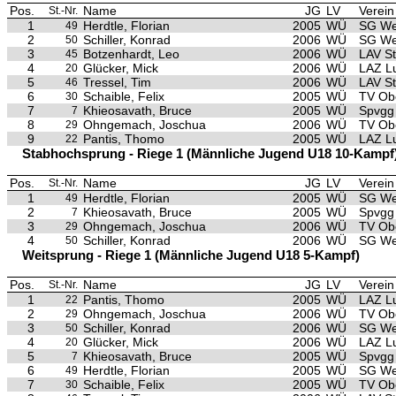
Pos.
Name
JG
LV
Verein
St.-Nr.
1
Herdtle, Florian
2005
WÜ
SG We
49
2
Schiller, Konrad
2006
WÜ
SG We
50
3
Botzenhardt, Leo
2006
WÜ
LAV S
45
4
Glücker, Mick
2006
WÜ
LAZ L
20
5
Tressel, Tim
2006
WÜ
LAV S
46
6
Schaible, Felix
2005
WÜ
TV Ob
30
7
Khieosavath, Bruce
2005
WÜ
Spvgg 
7
8
Ohngemach, Joschua
2006
WÜ
TV Ob
29
9
Pantis, Thomo
2005
WÜ
LAZ L
22
Stabhochsprung - Riege 1 (Männliche Jugend U18 10-Kampf
Pos.
Name
JG
LV
Verein
St.-Nr.
1
Herdtle, Florian
2005
WÜ
SG We
49
2
Khieosavath, Bruce
2005
WÜ
Spvgg 
7
3
Ohngemach, Joschua
2006
WÜ
TV Ob
29
4
Schiller, Konrad
2006
WÜ
SG We
50
Weitsprung - Riege 1 (Männliche Jugend U18 5-Kampf)
Pos.
Name
JG
LV
Verein
St.-Nr.
1
Pantis, Thomo
2005
WÜ
LAZ L
22
2
Ohngemach, Joschua
2006
WÜ
TV Ob
29
3
Schiller, Konrad
2006
WÜ
SG We
50
4
Glücker, Mick
2006
WÜ
LAZ L
20
5
Khieosavath, Bruce
2005
WÜ
Spvgg 
7
6
Herdtle, Florian
2005
WÜ
SG We
49
7
Schaible, Felix
2005
WÜ
TV Ob
30