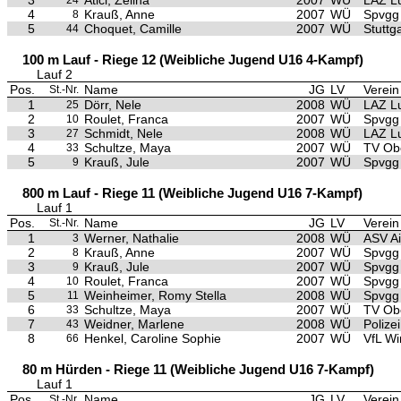
3
Atici, Zeliha
2007
WÜ
LAZ L
24
4
Krauß, Anne
2007
WÜ
Spvgg 
8
5
Choquet, Camille
2007
WÜ
Stuttg
44
100 m Lauf - Riege 12 (Weibliche Jugend U16 4-Kampf)
Lauf 2
Pos.
Name
JG
LV
Verein
St.-Nr.
1
Dörr, Nele
2008
WÜ
LAZ L
25
2
Roulet, Franca
2007
WÜ
Spvgg 
10
3
Schmidt, Nele
2008
WÜ
LAZ L
27
4
Schultze, Maya
2007
WÜ
TV Ob
33
5
Krauß, Jule
2007
WÜ
Spvgg 
9
800 m Lauf - Riege 11 (Weibliche Jugend U16 7-Kampf)
Lauf 1
Pos.
Name
JG
LV
Verein
St.-Nr.
1
Werner, Nathalie
2008
WÜ
ASV A
3
2
Krauß, Anne
2007
WÜ
Spvgg 
8
3
Krauß, Jule
2007
WÜ
Spvgg 
9
4
Roulet, Franca
2007
WÜ
Spvgg 
10
5
Weinheimer, Romy Stella
2008
WÜ
Spvgg 
11
6
Schultze, Maya
2007
WÜ
TV Ob
33
7
Weidner, Marlene
2008
WÜ
Polize
43
8
Henkel, Caroline Sophie
2007
WÜ
VfL Wi
66
80 m Hürden - Riege 11 (Weibliche Jugend U16 7-Kampf)
Lauf 1
Pos.
Name
JG
LV
Verein
St.-Nr.