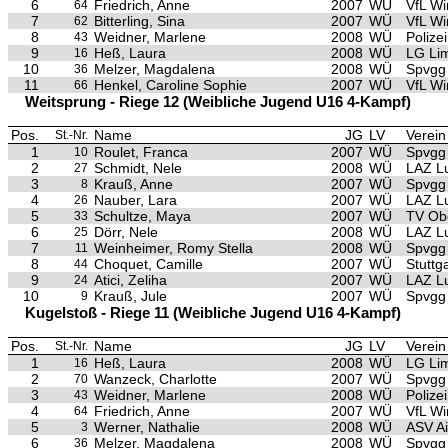
6
Friedrich, Anne
2007
WÜ
VfL Wi
64
7
Bitterling, Sina
2007
WÜ
VfL Wi
62
8
Weidner, Marlene
2008
WÜ
Polize
43
9
Heß, Laura
2008
WÜ
LG Li
16
10
Melzer, Magdalena
2008
WÜ
Spvgg
36
11
Henkel, Caroline Sophie
2007
WÜ
VfL Wi
66
Weitsprung - Riege 12 (Weibliche Jugend U16 4-Kampf)
Pos.
Name
JG
LV
Verein
St.-Nr.
1
Roulet, Franca
2007
WÜ
Spvgg 
10
2
Schmidt, Nele
2008
WÜ
LAZ L
27
3
Krauß, Anne
2007
WÜ
Spvgg 
8
4
Nauber, Lara
2007
WÜ
LAZ L
26
5
Schultze, Maya
2007
WÜ
TV Ob
33
6
Dörr, Nele
2008
WÜ
LAZ L
25
7
Weinheimer, Romy Stella
2008
WÜ
Spvgg 
11
8
Choquet, Camille
2007
WÜ
Stuttg
44
9
Atici, Zeliha
2007
WÜ
LAZ L
24
10
Krauß, Jule
2007
WÜ
Spvgg 
9
Kugelstoß - Riege 11 (Weibliche Jugend U16 4-Kampf)
Pos.
Name
JG
LV
Verein
St.-Nr.
1
Heß, Laura
2008
WÜ
LG Li
16
2
Wanzeck, Charlotte
2007
WÜ
Spvgg
70
3
Weidner, Marlene
2008
WÜ
Polize
43
4
Friedrich, Anne
2007
WÜ
VfL Wi
64
5
Werner, Nathalie
2008
WÜ
ASV A
3
6
Melzer, Magdalena
2008
WÜ
Spvgg
36