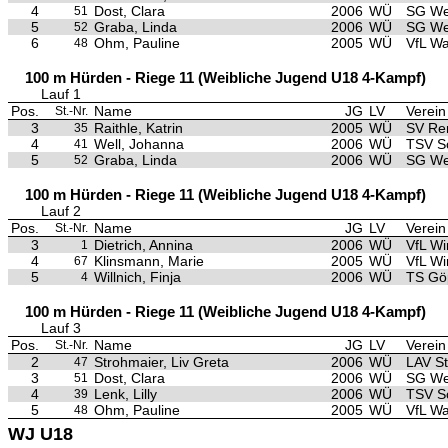
4
Dost, Clara
2006
WÜ
SG We
51
5
Graba, Linda
2006
WÜ
SG We
52
6
Ohm, Pauline
2005
WÜ
VfL Wa
48
100 m Hürden - Riege 11 (Weibliche Jugend U18 4-Kampf)
Lauf 1
Pos.
Name
JG
LV
Verein
St.-Nr.
3
Raithle, Katrin
2005
WÜ
SV Re
35
4
Well, Johanna
2006
WÜ
TSV S
41
5
Graba, Linda
2006
WÜ
SG We
52
100 m Hürden - Riege 11 (Weibliche Jugend U18 4-Kampf)
Lauf 2
Pos.
Name
JG
LV
Verein
St.-Nr.
3
Dietrich, Annina
2006
WÜ
VfL Wi
1
4
Klinsmann, Marie
2005
WÜ
VfL Wi
67
5
Willnich, Finja
2006
WÜ
TS Gö
4
100 m Hürden - Riege 11 (Weibliche Jugend U18 4-Kampf)
Lauf 3
Pos.
Name
JG
LV
Verein
St.-Nr.
2
Strohmaier, Liv Greta
2006
WÜ
LAV S
47
3
Dost, Clara
2006
WÜ
SG We
51
4
Lenk, Lilly
2006
WÜ
TSV S
39
5
Ohm, Pauline
2005
WÜ
VfL Wa
48
WJ U18