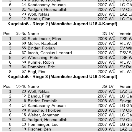
5
Krusche, Thorben
2008
WÜ
TV Ob
28
6
Kandasamy, Anusan
2007
WÜ
LG Gäu
14
7
Yadgari, Hesmatullah
2007
WÜ
TV Ob
31
8
Wolf, Niklas
2007
WÜ
LAZ L
23
9
Bandu, Finn
2007
WÜ
LG Gäu
12
Kugelstoß - Riege 2 (Männliche Jugend U16 4-Kampf)
Pos.
Name
JG
LV
Verein
St.-Nr.
1
Stadelmaier, Elias
2008
WÜ
TSF W
53
2
Müller, Raphael
2007
WÜ
VfL Wi
60
3
Binder, Florian
2008
WÜ
SV Wi
55
4
Iacob, Cassius Leonard
2007
WÜ
TSV S
37
5
Würsching, Peter
2008
WÜ
TSF W
54
6
Kühnle, Robin
2007
WÜ
VfL Wi
58
7
Domokos, Eric
2008
WÜ
SV Re
34
8
Engl, Finn
2007
WÜ
VfL Wi
57
Kugelstoß - Riege 3 (Männliche Jugend U16 4-Kampf)
Pos.
Name
JG
LV
Verein
St.-Nr.
1
Wolf, Niklas
2007
WÜ
LAZ L
23
2
Bandu, Finn
2007
WÜ
LG Gäu
12
3
Binder, Dominik
2008
WÜ
Spvgg 
6
4
Kandasamy, Anusan
2007
WÜ
LG Gäu
14
5
Krusche, Thorben
2008
WÜ
TV Ob
28
6
Weber, Jonathan
2007
WÜ
LG Gäu
15
7
Yadgari, Hesmatullah
2007
WÜ
TV Ob
31
8
Hemminger, Luc
2007
WÜ
LG Gäu
13
9
Fischer, Ben
2008
WÜ
LAZ L
19