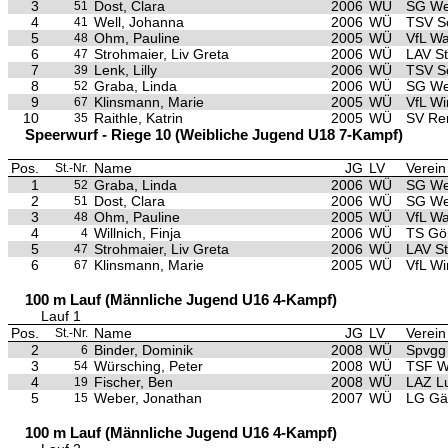
3
Dost, Clara
2006
WÜ
SG We
51
4
Well, Johanna
2006
WÜ
TSV S
41
5
Ohm, Pauline
2005
WÜ
VfL Wa
48
6
Strohmaier, Liv Greta
2006
WÜ
LAV S
47
7
Lenk, Lilly
2006
WÜ
TSV S
39
8
Graba, Linda
2006
WÜ
SG We
52
9
Klinsmann, Marie
2005
WÜ
VfL Wi
67
10
Raithle, Katrin
2005
WÜ
SV Re
35
Speerwurf - Riege 10 (Weibliche Jugend U18 7-Kampf)
Pos.
Name
JG
LV
Verein
St.-Nr.
1
Graba, Linda
2006
WÜ
SG We
52
2
Dost, Clara
2006
WÜ
SG We
51
3
Ohm, Pauline
2005
WÜ
VfL Wa
48
4
Willnich, Finja
2006
WÜ
TS Gö
4
5
Strohmaier, Liv Greta
2006
WÜ
LAV S
47
6
Klinsmann, Marie
2005
WÜ
VfL Wi
67
100 m Lauf (Männliche Jugend U16 4-Kampf)
Lauf 1
Pos.
Name
JG
LV
Verein
St.-Nr.
2
Binder, Dominik
2008
WÜ
Spvgg 
6
3
Würsching, Peter
2008
WÜ
TSF W
54
4
Fischer, Ben
2008
WÜ
LAZ L
19
5
Weber, Jonathan
2007
WÜ
LG Gäu
15
100 m Lauf (Männliche Jugend U16 4-Kampf)