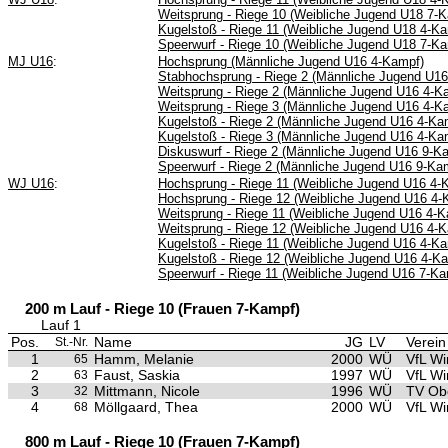
Weitsprung - Riege 10 (Weibliche Jugend U18 7-
Kugelstoß - Riege 11 (Weibliche Jugend U18 4-K
Speerwurf - Riege 10 (Weibliche Jugend U18 7-K
MJ U16
:
Hochsprung (Männliche Jugend U16 4-Kampf)
Stabhochsprung - Riege 2 (Männliche Jugend U1
Weitsprung - Riege 2 (Männliche Jugend U16 4-K
Weitsprung - Riege 3 (Männliche Jugend U16 4-K
Kugelstoß - Riege 2 (Männliche Jugend U16 4-Ka
Kugelstoß - Riege 3 (Männliche Jugend U16 4-Ka
Diskuswurf - Riege 2 (Männliche Jugend U16 9-K
Speerwurf - Riege 2 (Männliche Jugend U16 9-Ka
WJ U16
:
Hochsprung - Riege 11 (Weibliche Jugend U16 4-
Hochsprung - Riege 12 (Weibliche Jugend U16 4-
Weitsprung - Riege 11 (Weibliche Jugend U16 4-
Weitsprung - Riege 12 (Weibliche Jugend U16 4-
Kugelstoß - Riege 11 (Weibliche Jugend U16 4-K
Kugelstoß - Riege 12 (Weibliche Jugend U16 4-K
Speerwurf - Riege 11 (Weibliche Jugend U16 7-Ka
200 m Lauf - Riege 10 (Frauen 7-Kampf)
Lauf 1
Pos.
Name
JG
LV
Verein
St.-Nr.
1
Hamm, Melanie
2000
WÜ
VfL Wi
65
2
Faust, Saskia
1997
WÜ
VfL Wi
63
3
Mittmann, Nicole
1996
WÜ
TV Ob
32
4
Möllgaard, Thea
2000
WÜ
VfL Wi
68
800 m Lauf - Riege 10 (Frauen 7-Kampf)