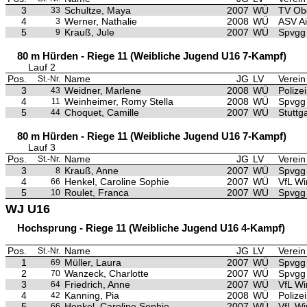
3
Schultze, Maya
2007
WÜ
TV Ob
33
4
Werner, Nathalie
2008
WÜ
ASV A
3
5
Krauß, Jule
2007
WÜ
Spvgg 
9
80 m Hürden - Riege 11 (Weibliche Jugend U16 7-Kampf)
Lauf 2
Pos.
Name
JG
LV
Verein
St.-Nr.
3
Weidner, Marlene
2008
WÜ
Polize
43
4
Weinheimer, Romy Stella
2008
WÜ
Spvgg 
11
5
Choquet, Camille
2007
WÜ
Stuttg
44
80 m Hürden - Riege 11 (Weibliche Jugend U16 7-Kampf)
Lauf 3
Pos.
Name
JG
LV
Verein
St.-Nr.
3
Krauß, Anne
2007
WÜ
Spvgg 
8
4
Henkel, Caroline Sophie
2007
WÜ
VfL Wi
66
5
Roulet, Franca
2007
WÜ
Spvgg 
10
WJ U16
Hochsprung - Riege 11 (Weibliche Jugend U16 4-Kampf)
Pos.
Name
JG
LV
Verein
St.-Nr.
1
Müller, Laura
2007
WÜ
Spvgg
69
2
Wanzeck, Charlotte
2007
WÜ
Spvgg
70
3
Friedrich, Anne
2007
WÜ
VfL Wi
64
4
Kanning, Pia
2008
WÜ
Polize
42
5
Henkel, Caroline Sophie
2007
WÜ
VfL Wi
66