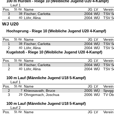
100 m Hürden - Riege 10 (Weibliche Jugend U20 4-Kampf)
Lauf 1
Pos.
Name
JG
LV
Verein
St.-Nr.
3
Fischer, Carlotta
2004
WÜ
TSV S
38
4
Löhr, Alina
2004
WÜ
TSV S
40
WJ U20
Hochsprung - Riege 10 (Weibliche Jugend U20 4-Kampf)
Pos.
Name
JG
LV
Verein
St.-Nr.
1
Fischer, Carlotta
2004
WÜ
TSV S
38
2
Löhr, Alina
2004
WÜ
TSV S
40
Kugelstoß - Riege 10 (Weibliche Jugend U20 4-Kampf)
Pos.
Name
JG
LV
Verein
St.-Nr.
1
Fischer, Carlotta
2004
WÜ
TSV S
38
2
Löhr, Alina
2004
WÜ
TSV S
40
100 m Lauf (Männliche Jugend U18 5-Kampf)
Lauf 1
Pos.
Name
JG
LV
Verein
St.-Nr.
2
Khieosavath, Bruce
2005
WÜ
Spvgg 
7
3
Ohngemach, Joschua
2006
WÜ
TV Ob
29
100 m Lauf (Männliche Jugend U18 5-Kampf)
Lauf 2
Pos.
Name
JG
LV
Verein
St.-Nr.