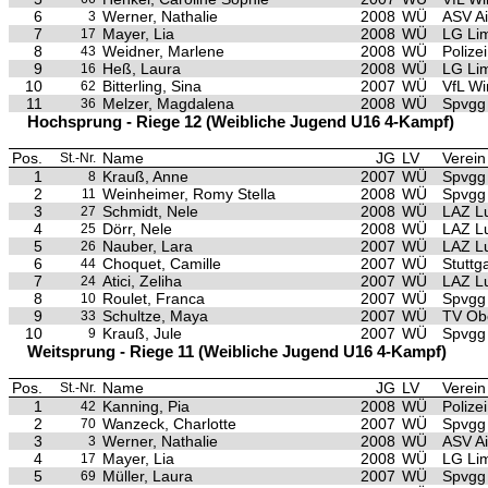
6
Werner, Nathalie
2008
WÜ
ASV A
3
7
Mayer, Lia
2008
WÜ
LG Li
17
8
Weidner, Marlene
2008
WÜ
Polize
43
9
Heß, Laura
2008
WÜ
LG Li
16
10
Bitterling, Sina
2007
WÜ
VfL Wi
62
11
Melzer, Magdalena
2008
WÜ
Spvgg
36
Hochsprung - Riege 12 (Weibliche Jugend U16 4-Kampf)
Pos.
Name
JG
LV
Verein
St.-Nr.
1
Krauß, Anne
2007
WÜ
Spvgg 
8
2
Weinheimer, Romy Stella
2008
WÜ
Spvgg 
11
3
Schmidt, Nele
2008
WÜ
LAZ L
27
4
Dörr, Nele
2008
WÜ
LAZ L
25
5
Nauber, Lara
2007
WÜ
LAZ L
26
6
Choquet, Camille
2007
WÜ
Stuttg
44
7
Atici, Zeliha
2007
WÜ
LAZ L
24
8
Roulet, Franca
2007
WÜ
Spvgg 
10
9
Schultze, Maya
2007
WÜ
TV Ob
33
10
Krauß, Jule
2007
WÜ
Spvgg 
9
Weitsprung - Riege 11 (Weibliche Jugend U16 4-Kampf)
Pos.
Name
JG
LV
Verein
St.-Nr.
1
Kanning, Pia
2008
WÜ
Polize
42
2
Wanzeck, Charlotte
2007
WÜ
Spvgg
70
3
Werner, Nathalie
2008
WÜ
ASV A
3
4
Mayer, Lia
2008
WÜ
LG Li
17
5
Müller, Laura
2007
WÜ
Spvgg
69