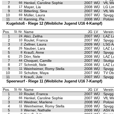
7
Henkel, Caroline Sophie
2007
WÜ
VfL Wi
66
8
Mayer, Lia
2008
WÜ
LG Li
17
9
Bitterling, Sina
2007
WÜ
VfL Wi
62
10
Müller, Laura
2007
WÜ
Spvgg
69
11
Kanning, Pia
2008
WÜ
Polize
42
Kugelstoß - Riege 12 (Weibliche Jugend U16 4-Kampf)
Pos.
Name
JG
LV
Verein
St.-Nr.
1
Atici, Zeliha
2007
WÜ
LAZ L
24
2
Roulet, Franca
2007
WÜ
Spvgg 
10
3
Zellner, Laura
2009
WÜ
LSG A
2
4
Nauber, Lara
2007
WÜ
LAZ L
26
5
Krauß, Anne
2007
WÜ
Spvgg 
8
6
Dörr, Nele
2008
WÜ
LAZ L
25
7
Choquet, Camille
2007
WÜ
Stuttg
44
8
Schmidt, Nele
2008
WÜ
LAZ L
27
9
Weinheimer, Romy Stella
2008
WÜ
Spvgg 
11
10
Schultze, Maya
2007
WÜ
TV Ob
33
11
Krauß, Jule
2007
WÜ
Spvgg 
9
Speerwurf - Riege 11 (Weibliche Jugend U16 7-Kampf)
Pos.
Name
JG
LV
Verein
St.-Nr.
1
Roulet, Franca
2007
WÜ
Spvgg 
10
2
Henkel, Caroline Sophie
2007
WÜ
VfL Wi
66
3
Weidner, Marlene
2008
WÜ
Polize
43
4
Weinheimer, Romy Stella
2008
WÜ
Spvgg 
11
5
Werner, Nathalie
2008
WÜ
ASV A
3