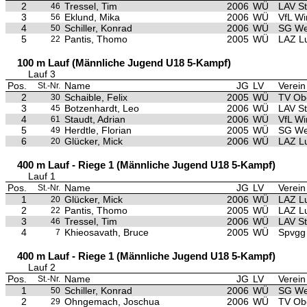
2
Tressel, Tim
2006
WÜ
LAV S
46
3
Eklund, Mika
2006
WÜ
VfL Wi
56
4
Schiller, Konrad
2006
WÜ
SG We
50
5
Pantis, Thomo
2005
WÜ
LAZ L
22
100 m Lauf (Männliche Jugend U18 5-Kampf)
Lauf 3
Pos.
Name
JG
LV
Verein
St.-Nr.
2
Schaible, Felix
2005
WÜ
TV Ob
30
3
Botzenhardt, Leo
2006
WÜ
LAV S
45
4
Staudt, Adrian
2006
WÜ
VfL Wi
61
5
Herdtle, Florian
2005
WÜ
SG We
49
6
Glücker, Mick
2006
WÜ
LAZ L
20
400 m Lauf - Riege 1 (Männliche Jugend U18 5-Kampf)
Lauf 1
Pos.
Name
JG
LV
Verein
St.-Nr.
1
Glücker, Mick
2006
WÜ
LAZ L
20
2
Pantis, Thomo
2005
WÜ
LAZ L
22
3
Tressel, Tim
2006
WÜ
LAV S
46
4
Khieosavath, Bruce
2005
WÜ
Spvgg 
7
400 m Lauf - Riege 1 (Männliche Jugend U18 5-Kampf)
Lauf 2
Pos.
Name
JG
LV
Verein
St.-Nr.
1
Schiller, Konrad
2006
WÜ
SG We
50
2
Ohngemach, Joschua
2006
WÜ
TV Ob
29