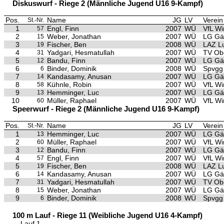
Diskuswurf - Riege 2 (Männliche Jugend U16 9-Kampf)
Pos.
Name
JG
LV
Verein
St.-Nr.
1
Engl, Finn
2007
WÜ
VfL Wi
57
2
Weber, Jonathan
2007
WÜ
LG Gäu
15
3
Fischer, Ben
2008
WÜ
LAZ L
19
4
Yadgari, Hesmatullah
2007
WÜ
TV Ob
31
5
Bandu, Finn
2007
WÜ
LG Gäu
12
6
Binder, Dominik
2008
WÜ
Spvgg 
6
7
Kandasamy, Anusan
2007
WÜ
LG Gäu
14
8
Kühnle, Robin
2007
WÜ
VfL Wi
58
9
Hemminger, Luc
2007
WÜ
LG Gäu
13
10
Müller, Raphael
2007
WÜ
VfL Wi
60
Speerwurf - Riege 2 (Männliche Jugend U16 9-Kampf)
Pos.
Name
JG
LV
Verein
St.-Nr.
1
Hemminger, Luc
2007
WÜ
LG Gäu
13
2
Müller, Raphael
2007
WÜ
VfL Wi
60
3
Bandu, Finn
2007
WÜ
LG Gäu
12
4
Engl, Finn
2007
WÜ
VfL Wi
57
5
Fischer, Ben
2008
WÜ
LAZ L
19
6
Kandasamy, Anusan
2007
WÜ
LG Gäu
14
7
Yadgari, Hesmatullah
2007
WÜ
TV Ob
31
8
Weber, Jonathan
2007
WÜ
LG Gäu
15
9
Binder, Dominik
2008
WÜ
Spvgg 
6
100 m Lauf - Riege 11 (Weibliche Jugend U16 4-Kampf)
Lauf 1