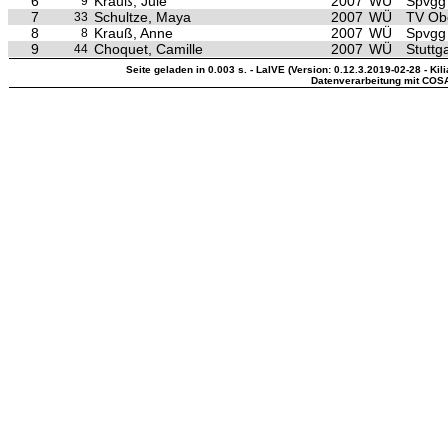
6
Krauß, Jule
2007
WÜ
Spvgg 
9
7
Schultze, Maya
2007
WÜ
TV Ob
33
8
Krauß, Anne
2007
WÜ
Spvgg 
8
9
Choquet, Camille
2007
WÜ
Stuttg
44
Seite geladen in 0.003 s. - LaIVE (Version: 0.12.3.2019-02-28 - Kil
Datenverarbeitung mit COS