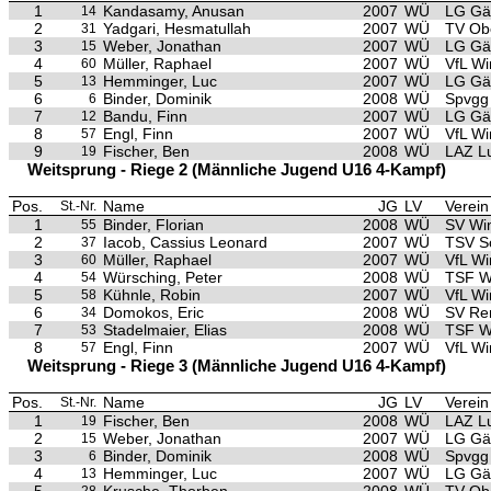
1
Kandasamy, Anusan
2007
WÜ
LG Gäu
14
2
Yadgari, Hesmatullah
2007
WÜ
TV Ob
31
3
Weber, Jonathan
2007
WÜ
LG Gäu
15
4
Müller, Raphael
2007
WÜ
VfL Wi
60
5
Hemminger, Luc
2007
WÜ
LG Gäu
13
6
Binder, Dominik
2008
WÜ
Spvgg 
6
7
Bandu, Finn
2007
WÜ
LG Gäu
12
8
Engl, Finn
2007
WÜ
VfL Wi
57
9
Fischer, Ben
2008
WÜ
LAZ L
19
Weitsprung - Riege 2 (Männliche Jugend U16 4-Kampf)
Pos.
Name
JG
LV
Verein
St.-Nr.
1
Binder, Florian
2008
WÜ
SV Wi
55
2
Iacob, Cassius Leonard
2007
WÜ
TSV S
37
3
Müller, Raphael
2007
WÜ
VfL Wi
60
4
Würsching, Peter
2008
WÜ
TSF W
54
5
Kühnle, Robin
2007
WÜ
VfL Wi
58
6
Domokos, Eric
2008
WÜ
SV Re
34
7
Stadelmaier, Elias
2008
WÜ
TSF W
53
8
Engl, Finn
2007
WÜ
VfL Wi
57
Weitsprung - Riege 3 (Männliche Jugend U16 4-Kampf)
Pos.
Name
JG
LV
Verein
St.-Nr.
1
Fischer, Ben
2008
WÜ
LAZ L
19
2
Weber, Jonathan
2007
WÜ
LG Gäu
15
3
Binder, Dominik
2008
WÜ
Spvgg 
6
4
Hemminger, Luc
2007
WÜ
LG Gäu
13