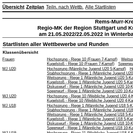
Übersicht
Zeitplan
Teiln. nach Wettb.
Alle Startlisten
Rems-Murr-Kre
Regio-MK der Region Stuttgart und 
am 21.05.2022/22.05.2022 in Winterb
Startlisten aller Wettbewerbe und Runden
Klassenübersicht
Frauen
:
Hochsprung - Riege 10 (Frauen 7-Kampf)
Weitsp
Kugelstoß - Riege 10 (Frauen 7-Kampf)
Speerwur
MJ U20
:
Hochsprung (Männliche Jugend U20 5-Kampf)
H
Stabhochsprung - Riege 1 (Männliche Jugend U2
Weitsprung - Riege 1 (Männliche Jugend U20 5-K
Kugelstoß - Riege 1 (Männliche Jugend U20 5-Ka
Diskuswurf - Riege 1 (Männliche Jugend U20 10-
Speerwurf - Riege 1 (Männliche Jugend U20 10-K
WJ U20
:
Hochsprung - Riege 10 (Weibliche Jugend U20 4-
Kugelstoß - Riege 10 (Weibliche Jugend U20 4-K
MJ U18
:
Hochsprung - Riege 1 (Männliche Jugend U18 5-
Stabhochsprung - Riege 1 (Männliche Jugend U1
Weitsprung - Riege 1 (Männliche Jugend U18 5-K
Kugelstoß - Riege 1 (Männliche Jugend U18 5-Ka
Diskuswurf - Riege 1 (Männliche Jugend U18 10-
Speerwurf - Riege 1 (Männliche Jugend U18 10-K
WJ U18
:
Hochsprung - Riege 11 (Weibliche Jugend U18 4-