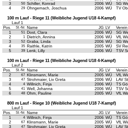
3
Schiller, Konrad
2006
WÜ
SG We
50
4
Ohngemach, Joschua
2006
WÜ
TV Ob
29
100 m Lauf - Riege 11 (Weibliche Jugend U18 4-Kampf)
Lauf 1
Pos.
Name
JG
LV
Verein
St.-Nr.
1
Dost, Clara
2006
WÜ
SG We
51
2
Dietrich, Annina
2006
WÜ
VfL Wi
1
3
Graba, Linda
2006
WÜ
SG We
52
4
Raithle, Katrin
2005
WÜ
SV Re
35
5
Lenk, Lilly
2006
WÜ
TSV S
39
100 m Lauf - Riege 11 (Weibliche Jugend U18 4-Kampf)
Lauf 2
Pos.
Name
JG
LV
Verein
St.-Nr.
2
Klinsmann, Marie
2005
WÜ
VfL Wi
67
3
Strohmaier, Liv Greta
2006
WÜ
LAV S
47
4
Willnich, Finja
2006
WÜ
TS Gö
4
5
Well, Johanna
2006
WÜ
TSV S
41
6
Ohm, Pauline
2005
WÜ
VfL Wa
48
800 m Lauf - Riege 10 (Weibliche Jugend U18 7-Kampf)
Lauf 1
Pos.
Name
JG
LV
Verein
St.-Nr.
1
Willnich, Finja
2006
WÜ
TS Gö
4
2
Klinsmann, Marie
2005
WÜ
VfL Wi
67
3
Strohmaier, Liv Greta
2006
WÜ
LAV S
47