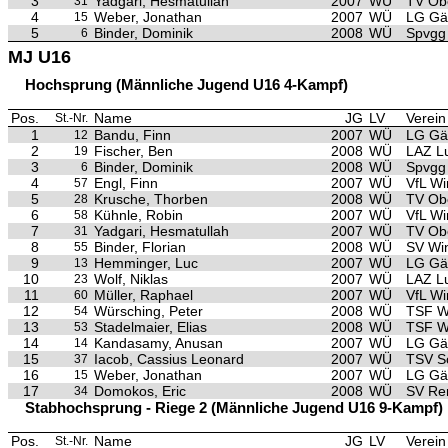
3
Yadgari, Hesmatullah
2007
WÜ
TV Ob
31
4
Weber, Jonathan
2007
WÜ
LG Gäu
15
5
Binder, Dominik
2008
WÜ
Spvgg 
6
MJ U16
Hochsprung (Männliche Jugend U16 4-Kampf)
Pos.
Name
JG
LV
Verein
St.-Nr.
1
Bandu, Finn
2007
WÜ
LG Gäu
12
2
Fischer, Ben
2008
WÜ
LAZ L
19
3
Binder, Dominik
2008
WÜ
Spvgg 
6
4
Engl, Finn
2007
WÜ
VfL Wi
57
5
Krusche, Thorben
2008
WÜ
TV Ob
28
6
Kühnle, Robin
2007
WÜ
VfL Wi
58
7
Yadgari, Hesmatullah
2007
WÜ
TV Ob
31
8
Binder, Florian
2008
WÜ
SV Wi
55
9
Hemminger, Luc
2007
WÜ
LG Gäu
13
10
Wolf, Niklas
2007
WÜ
LAZ L
23
11
Müller, Raphael
2007
WÜ
VfL Wi
60
12
Würsching, Peter
2008
WÜ
TSF W
54
13
Stadelmaier, Elias
2008
WÜ
TSF W
53
14
Kandasamy, Anusan
2007
WÜ
LG Gäu
14
15
Iacob, Cassius Leonard
2007
WÜ
TSV S
37
16
Weber, Jonathan
2007
WÜ
LG Gäu
15
17
Domokos, Eric
2008
WÜ
SV Re
34
Stabhochsprung - Riege 2 (Männliche Jugend U16 9-Kampf)
Pos.
Name
JG
LV
Verein
St.-Nr.