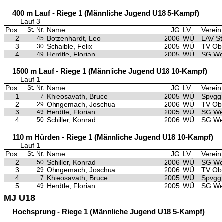
400 m Lauf - Riege 1 (Männliche Jugend U18 5-Kampf)
Lauf 3
Pos.
Name
JG
LV
Verein
St.-Nr.
2
Botzenhardt, Leo
2006
WÜ
LAV S
45
3
Schaible, Felix
2005
WÜ
TV Ob
30
4
Herdtle, Florian
2005
WÜ
SG We
49
1500 m Lauf - Riege 1 (Männliche Jugend U18 10-Kampf)
Lauf 1
Pos.
Name
JG
LV
Verein
St.-Nr.
1
Khieosavath, Bruce
2005
WÜ
Spvgg 
7
2
Ohngemach, Joschua
2006
WÜ
TV Ob
29
3
Herdtle, Florian
2005
WÜ
SG We
49
4
Schiller, Konrad
2006
WÜ
SG We
50
110 m Hürden - Riege 1 (Männliche Jugend U18 10-Kampf)
Lauf 1
Pos.
Name
JG
LV
Verein
St.-Nr.
2
Schiller, Konrad
2006
WÜ
SG We
50
3
Ohngemach, Joschua
2006
WÜ
TV Ob
29
4
Khieosavath, Bruce
2005
WÜ
Spvgg 
7
5
Herdtle, Florian
2005
WÜ
SG We
49
MJ U18
Hochsprung - Riege 1 (Männliche Jugend U18 5-Kampf)