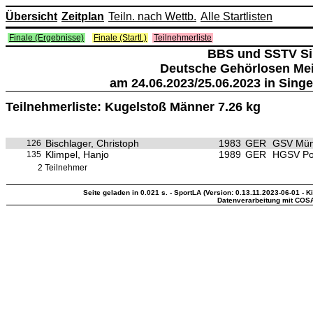
Übersicht
Zeitplan
Teiln. nach Wettb.
Alle Startlisten
Finale (Ergebnisse)
Finale (Startl.)
Teilnehmerliste
BBS und SSTV S
Deutsche Gehörlosen Mei
am 24.06.2023/25.06.2023 in Sing
Teilnehmerliste: Kugelstoß Männer 7.26 kg
Bischlager, Christoph
1983
GER
GSV Mün
126
Klimpel, Hanjo
1989
GER
HGSV Po
135
2 Teilnehmer
Seite geladen in 0.021 s. - SportLA (Version: 0.13.11.2023-06-01 - K
Datenverarbeitung mit COS