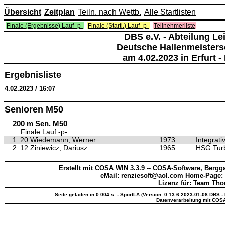
Übersicht
Zeitplan
Teiln. nach Wettb.
Alle Startlisten
Finale (Ergebnisse) Lauf -p-
Finale (Startl.) Lauf -p-
Teilnehmerliste
DBS e.V. - Abteilung Lei
Deutsche Hallenmeisters
am 4.02.2023 in Erfurt - 
Ergebnisliste
4.02.2023 / 16:07
Senioren M50
200 m Sen. M50
Finale Lauf -p-
1.
20 Wiedemann, Werner
1973
Integrat
2.
12 Ziniewicz, Dariusz
1965
HSG Turb
Erstellt mit COSA WIN 3.3.9 -- COSA-Software, Bergga
eMail: renziesoft@aol.com Home-Page:
Lizenz für: Team Th
Seite geladen in 0.004 s. - SportLA (Version: 0.13.6.2023-01-08 DBS - 
Datenverarbeitung mit COS