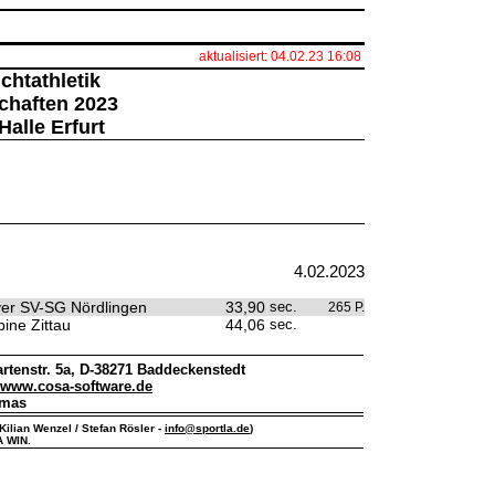
aktualisiert: 04.02.23 16:08
chtathletik
chaften 2023
Halle Erfurt
4.02.2023
iver SV-SG Nördlingen
33,90
sec.
265 P.
ine Zittau
44,06
sec.
rtenstr. 5a, D-38271 Baddeckenstedt
www.cosa-software.de
omas
Kilian Wenzel / Stefan Rösler -
info@sportla.de
)
A WIN.