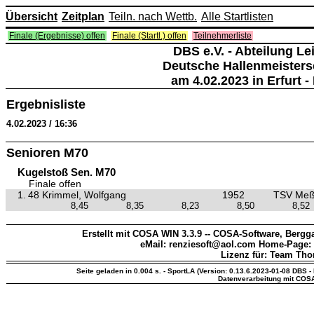
Übersicht
Zeitplan
Teiln. nach Wettb.
Alle Startlisten
Finale (Ergebnisse) offen
Finale (Startl.) offen
Teilnehmerliste
DBS e.V. - Abteilung Lei
Deutsche Hallenmeisters
am 4.02.2023 in Erfurt - 
Ergebnisliste
4.02.2023 / 16:36
Senioren M70
Kugelstoß Sen. M70
Finale offen
1.
48 Krimmel, Wolfgang
1952
TSV Meß
8,45
8,35
8,23
8,50
8,52
Erstellt mit COSA WIN 3.3.9 -- COSA-Software, Bergga
eMail: renziesoft@aol.com Home-Page:
Lizenz für: Team Th
Seite geladen in 0.004 s. - SportLA (Version: 0.13.6.2023-01-08 DBS - 
Datenverarbeitung mit COS