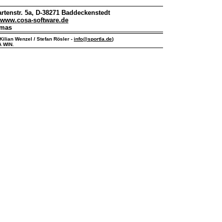
rtenstr. 5a, D-38271 Baddeckenstedt
www.cosa-software.de
omas
Kilian Wenzel / Stefan Rösler -
info@sportla.de
)
A WIN.