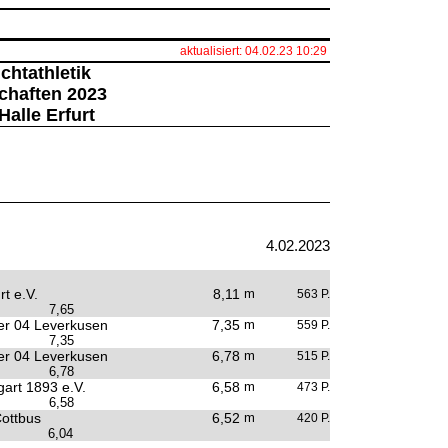
aktualisiert: 04.02.23 10:29
chtathletik
chaften 2023
Halle Erfurt
4.02.2023
t e.V.
8,11
m
563 P.
7,65
r 04 Leverkusen
7,35
m
559 P.
7,35
r 04 Leverkusen
6,78
m
515 P.
6,78
gart 1893 e.V.
6,58
m
473 P.
6,58
ottbus
6,52
m
420 P.
6,04