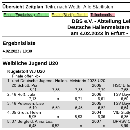
Übersicht
Zeitplan
Teiln. nach Wettb.
Alle Startlisten
Finale (Ergebnisse) offen -b-
Finale (Startl.) offen -b-
Teilnehmerliste
DBS e.V. - Abteilung Lei
Deutsche Hallenmeisters
am 4.02.2023 in Erfurt - 
Ergebnisliste
4.02.2023 / 10:30
Weibliche Jugend U20
Kugelstoß WJ U20
Finale offen -b-
1.
und Deutsche Jugend- Hallen- Meisterin 2023 U20
20 Schütt, Pia
2005
HSC Erfur
8,11
7,85
7,83
7,79
7,68
2.
46 Roß, Jule
2006
TSV Baye
7,13
x
6,71
6,61
6,60
3.
46 Petersen, Lise
2005
TSV Baye
6,19
6,59
6,45
6,52
6,64
4.
35 Groth, Helen
2004
VfB Stutt
5,95
x
5,93
6,36
6,36
5.
37 Bergfeld, Anna Lea
2007
BPRSV C
6,48
6,52
x
x
5,96