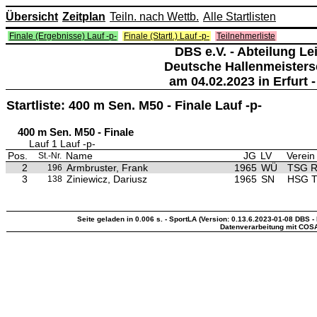
Übersicht
Zeitplan
Teiln. nach Wettb.
Alle Startlisten
Finale (Ergebnisse) Lauf -p-
Finale (Startl.) Lauf -p-
Teilnehmerliste
DBS e.V. - Abteilung Lei
Deutsche Hallenmeisters
am 04.02.2023 in Erfurt -
Startliste: 400 m Sen. M50 - Finale Lauf -p-
400 m Sen. M50 - Finale
Lauf 1 Lauf -p-
Pos.
Name
JG
LV
Verein
St.-Nr.
2
Armbruster, Frank
1965
WÜ
TSG Re
196
3
Ziniewicz, Dariusz
1965
SN
HSG Tu
138
Seite geladen in 0.006 s. - SportLA (Version: 0.13.6.2023-01-08 DBS - 
Datenverarbeitung mit COS