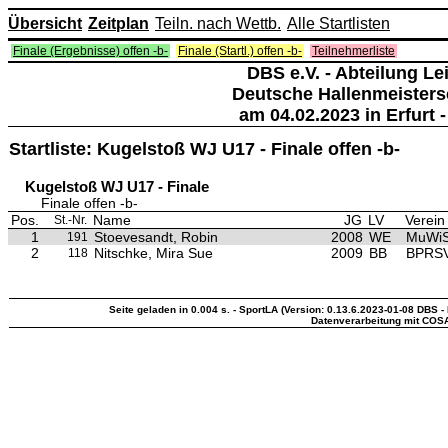
Übersicht
Zeitplan
Teiln. nach Wettb.
Alle Startlisten
Finale (Ergebnisse) offen -b-
Finale (Startl.) offen -b-
Teilnehmerliste
DBS e.V. - Abteilung Lei
Deutsche Hallenmeisters
am 04.02.2023 in Erfurt -
Startliste: Kugelstoß WJ U17 - Finale offen -b-
Kugelstoß WJ U17 - Finale
Finale offen -b-
Pos.
Name
JG
LV
Verein
St.-Nr.
1
Stoevesandt, Robin
2008
WE
MuWiS 
191
2
Nitschke, Mira Sue
2009
BB
BPRSV
118
Seite geladen in 0.004 s. - SportLA (Version: 0.13.6.2023-01-08 DBS - 
Datenverarbeitung mit COS