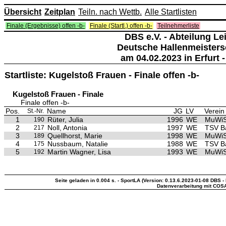
Übersicht
Zeitplan
Teiln. nach Wettb.
Alle Startlisten
Finale (Ergebnisse) offen -b-
Finale (Startl.) offen -b-
Teilnehmerliste
DBS e.V. - Abteilung Lei
Deutsche Hallenmeisters
am 04.02.2023 in Erfurt -
Startliste: Kugelstoß Frauen - Finale offen -b-
Kugelstoß Frauen - Finale
Finale offen -b-
Pos.
Name
JG
LV
Verein
St.-Nr.
1
Rüter, Julia
1996
WE
MuWiS 
190
2
Noll, Antonia
1997
WE
TSV B
217
3
Quellhorst, Marie
1998
WE
MuWiS 
189
4
Nussbaum, Natalie
1988
WE
TSV B
175
5
Martin Wagner, Lisa
1993
WE
MuWiS 
192
Seite geladen in 0.004 s. - SportLA (Version: 0.13.6.2023-01-08 DBS - 
Datenverarbeitung mit COS