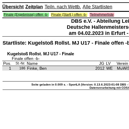
Übersicht
Zeitplan
Teiln. nach Wettb.
Alle Startlisten
Finale (Ergebnisse) offen -b-
Finale (Startl.) offen -b-
Teilnehmerliste
DBS e.V. - Abteilung Lei
Deutsche Hallenmeisters
am 04.02.2023 in Erfurt -
Startliste: Kugelstoß Rollst. MJ U17 - Finale offen -
Kugelstoß Rollst. MJ U17 - Finale
Finale offen -b-
Pos.
Name
JG
LV
Verein
St.-Nr.
1
Finke, Ben
2012
WE
MuWiS 
186
Seite geladen in 0.009 s. - SportLA (Version: 0.13.6.2023-01-08 DBS - 
Datenverarbeitung mit COS