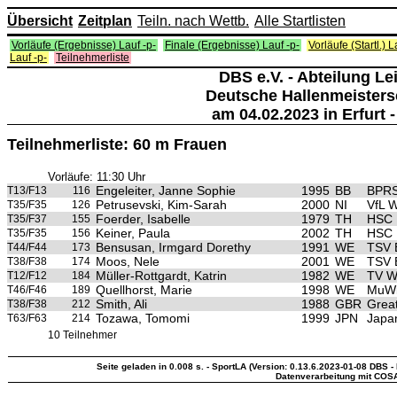
Übersicht
Zeitplan
Teiln. nach Wettb.
Alle Startlisten
Vorläufe (Ergebnisse) Lauf -p-
Finale (Ergebnisse) Lauf -p-
Vorläufe (Startl.) L
Lauf -p-
Teilnehmerliste
DBS e.V. - Abteilung Lei
Deutsche Hallenmeisters
am 04.02.2023 in Erfurt -
Teilnehmerliste: 60 m Frauen
Vorläufe: 11:30 Uhr
Engeleiter, Janne Sophie
1995
BB
BPRS
T13/F13
116
Petrusevski, Kim-Sarah
2000
NI
VfL W
T35/F35
126
Foerder, Isabelle
1979
TH
HSC E
T35/F37
155
Keiner, Paula
2002
TH
HSC E
T35/F35
156
Bensusan, Irmgard Dorethy
1991
WE
TSV 
T44/F44
173
Moos, Nele
2001
WE
TSV 
T38/F38
174
Müller-Rottgardt, Katrin
1982
WE
TV W
T12/F12
184
Quellhorst, Marie
1998
WE
MuWiS
T46/F46
189
Smith, Ali
1988
GBR
Great
T38/F38
212
Tozawa, Tomomi
1999
JPN
Japa
T63/F63
214
10 Teilnehmer
Seite geladen in 0.008 s. - SportLA (Version: 0.13.6.2023-01-08 DBS - 
Datenverarbeitung mit COS