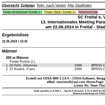
Übersicht
Zeitplan
Teiln. nach Verein
Alle Startlisten
Finale (Ergebnisse) Punkte (L)
Finale (Startl.) Punkte (L)
Teilnehmerliste
SC Freital e. V
13. Internationales Meeting Para
am 22.06.2024 in Freital - St
Ergebnisliste
22.06.2024 / 10:36
Männer
200 m Männer
Finale Punkte (L)
1.
20 Hohl, Johannes
1998
BPRSV C
2.
37 Koalick, Franz
1999
BPRSV C
Erstellt mit COSA WIN 3.3.9.4 -- COSA-Software, Bergg
eMail: renziesoft@aol.com Home-Page:
Lizenz für: Team Th
Seite geladen in 0.005 s. - SportLA (Version: 0.13.3.2024-01-3
Datenverarbeitung mit COS