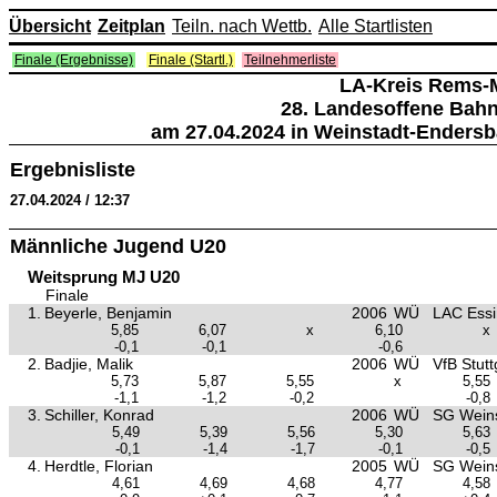
Übersicht
Zeitplan
Teiln. nach Wettb.
Alle Startlisten
Finale (Ergebnisse)
Finale (Startl.)
Teilnehmerliste
LA-Kreis Rems-
28. Landesoffene Bah
am 27.04.2024 in Weinstadt-Endersb
Ergebnisliste
27.04.2024 / 12:37
Männliche Jugend U20
Weitsprung MJ U20
Finale
1.
Beyerle, Benjamin
2006
WÜ
LAC Ess
5,85
6,07
x
6,10
x
-0,1
-0,1
-0,6
2.
Badjie, Malik
2006
WÜ
VfB Stutt
5,73
5,87
5,55
x
5,55
-1,1
-1,2
-0,2
-0,8
3.
Schiller, Konrad
2006
WÜ
SG Weins
5,49
5,39
5,56
5,30
5,63
-0,1
-1,4
-1,7
-0,1
-0,5
4.
Herdtle, Florian
2005
WÜ
SG Weins
4,61
4,69
4,68
4,77
4,58