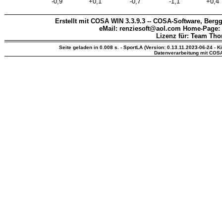
-0,9
+0,1
-0,7
-1,1
+0,4
Erstellt mit COSA WIN 3.3.9.3 -- COSA-Software, Bergg
eMail: renziesoft@aol.com Home-Page:
Lizenz für: Team Th
Seite geladen in 0.008 s. - SportLA (Version: 0.13.11.2023-06-24 - K
Datenverarbeitung mit COS