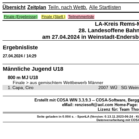
Übersicht
Zeitplan
Teiln. nach Wettb.
Alle Startlisten
Finale (Ergebnisse)
Finale (Startl.)
Teilnehmerliste
LA-Kreis Rems-
28. Landesoffene Bah
am 27.04.2024 in Weinstadt-Endersb
Ergebnisliste
27.04.2024 / 14:29
Männliche Jugend U18
800 m MJ U18
Finale > aus gemischtem Wettbewerb Männer
1.
Capa, Ciro
2007
WÜ
SG Weins
Erstellt mit COSA WIN 3.3.9.3 -- COSA-Software, Bergg
eMail: renziesoft@aol.com Home-Page:
Lizenz für: Team Th
Seite geladen in 0.004 s. - SportLA (Version: 0.13.11.2023-06-24 - K
Datenverarbeitung mit COS