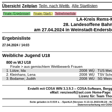
Übersicht
Zeitplan
Teiln. nach Wettb.
Alle Startlisten
Finale (Ergebnisse)
Finale (Startl.)
Teilnehmerliste
LA-Kreis Rems-
28. Landesoffene Bah
am 27.04.2024 in Weinstadt-Endersb
Ergebnisliste
27.04.2024 / 14:03
Weibliche Jugend U18
800 m WJ U18
Finale > aus gemischtem Wettbewerb Frauen
1.
Lütze, Ida
2008
WÜ
TUS Met
2.
Kleinhans, Lena
2008
WÜ
TSV Sch
3.
Bodamer, Judith
2008
WÜ
SG Weins
Erstellt mit COSA WIN 3.3.9.3 -- COSA-Software, Bergg
eMail: renziesoft@aol.com Home-Page:
Lizenz für: Team Th
Seite geladen in 0.019 s. - SportLA (Version: 0.13.11.2023-06-24 - K
Datenverarbeitung mit COS