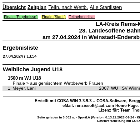
Übersicht
Zeitplan
Teiln. nach Wettb.
Alle Startlisten
Finale (Ergebnisse)
Finale (Startl.)
Teilnehmerliste
LA-Kreis Rems-
28. Landesoffene Bah
am 27.04.2024 in Weinstadt-Endersb
Ergebnisliste
27.04.2024 / 13:54
Weibliche Jugend U18
1500 m WJ U18
Finale > aus gemischtem Wettbewerb Frauen
1.
Meyer, Leni
2007
WÜ
SV Winn
Erstellt mit COSA WIN 3.3.9.3 -- COSA-Software, Bergg
eMail: renziesoft@aol.com Home-Page:
Lizenz für: Team Th
Seite geladen in 0.002 s. - SportLA (Version: 0.13.11.2023-06-24 - K
Datenverarbeitung mit COS