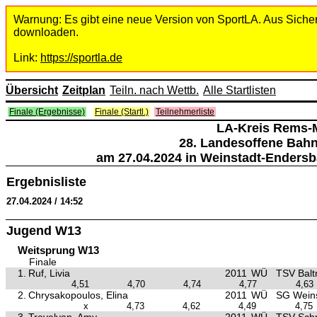
Warnung: Es gibt eine neue Version von SportLA. Aus Sicher
downloaden.
Link:
https://sportla.de
Übersicht
Zeitplan
Teiln. nach Wettb.
Alle Startlisten
Finale (Ergebnisse)
Finale (Startl.)
Teilnehmerliste
LA-Kreis Rems-
28. Landesoffene Bah
am 27.04.2024 in Weinstadt-Endersb
Ergebnisliste
27.04.2024 / 14:52
Jugend W13
Weitsprung W13
Finale
1.
Ruf, Livia
2011
WÜ
TSV Balt
4,51
4,70
4,74
4,77
4,63
2.
Chrysakopoulos, Elina
2011
WÜ
SG Weins
x
4,73
4,62
4,49
4,75