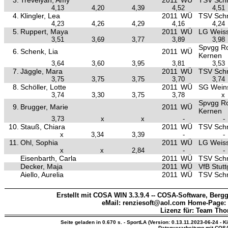
3.
Trevelyan, Amy
2011
WÜ
TSV Sch
4,13
4,20
4,39
4,52
4,51
4.
Klingler, Lea
2011
WÜ
TSV Sch
4,23
4,26
4,29
4,16
4,24
5.
Ruppert, Maya
2011
WÜ
LG Weiss
3,51
3,69
3,77
3,89
3,98
Spvgg R
6.
Schenk, Lia
2011
WÜ
Kernen
3,64
3,60
3,95
3,81
3,53
7.
Jäggle, Mara
2011
WÜ
TSV Sch
3,75
3,75
3,75
3,70
3,74
8.
Schöller, Lotte
2011
WÜ
SG Weins
3,74
3,30
3,75
3,78
x
Spvgg R
9.
Brugger, Marie
2011
WÜ
Kernen
3,73
x
x
-
-
10.
Stauß, Chiara
2011
WÜ
TSV Sch
x
3,34
3,39
-
-
11.
Ohl, Sophia
2011
WÜ
LG Weiss
x
x
2,84
-
-
Eisenbarth, Carla
2011
WÜ
TSV Sch
Decker, Maja
2011
WÜ
VfB Stutt
Aiello, Aurelia
2011
WÜ
TSV Sch
Erstellt mit COSA WIN 3.3.9.4 -- COSA-Software, Bergg
eMail: renziesoft@aol.com Home-Page:
Lizenz für: Team Th
Seite geladen in 0.670 s. - SportLA (Version: 0.13.11.2023-06-24 - K
Datenverarbeitung mit COS