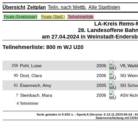
Übersicht
Zeitplan
Teiln. nach Wettb.
Alle Startlisten
Finale (Ergebnisse)
Finale (Startl.)
Teilnehmerliste
LA-Kreis Rems-
28. Landesoffene Bah
am 27.04.2024 in Weinstadt-Endersb
Teilnehmerliste: 800 m WJ U20
Pohl, Luise
2006
VfL Waib
256
Dost, Clara
2006
SG Weins
90
Eisenreich, Amy
2005
SG Schor
61
Steinbach, Mara
2006
ASV Aich
7
4 Teilnehmer
Seite geladen in 0.002 s. - SportLA (Version: 0.13.11.2023-06-24 - K
Datenverarbeitung mit COS