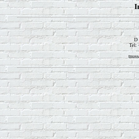
I
D 
Tel: 
tnus