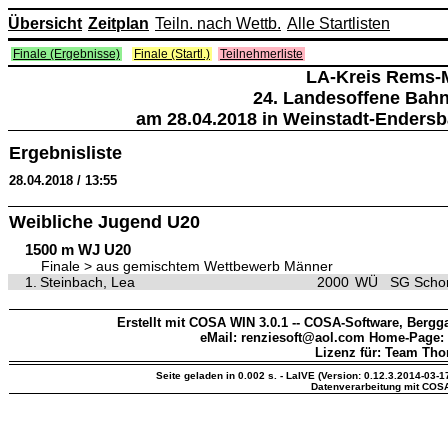
Übersicht
Zeitplan
Teiln. nach Wettb.
Alle Startlisten
Finale (Ergebnisse)
Finale (Startl.)
Teilnehmerliste
LA-Kreis Rems-
24. Landesoffene Bah
am 28.04.2018 in Weinstadt-Endersb
Ergebnisliste
28.04.2018 / 13:55
Weibliche Jugend U20
1500 m WJ U20
Finale > aus gemischtem Wettbewerb Männer
1.
Steinbach, Lea
2000
WÜ
SG Schor
Erstellt mit COSA WIN 3.0.1 -- COSA-Software, Bergga
eMail: renziesoft@aol.com Home-Page:
Lizenz für: Team Th
Seite geladen in 0.002 s. - LaIVE (Version: 0.12.3.2014-03-1
Datenverarbeitung mit COS