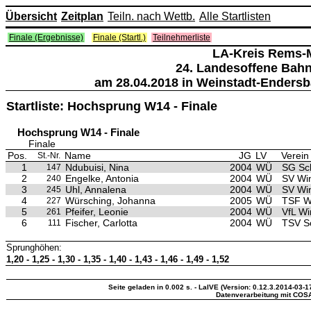
Übersicht
Zeitplan
Teiln. nach Wettb.
Alle Startlisten
Finale (Ergebnisse)
Finale (Startl.)
Teilnehmerliste
LA-Kreis Rems-
24. Landesoffene Bah
am 28.04.2018 in Weinstadt-Endersb
Startliste: Hochsprung W14 - Finale
Hochsprung W14 - Finale
Finale
Pos.
Name
JG
LV
Verein
St.-Nr.
1
Ndubuisi, Nina
2004
WÜ
SG Sc
147
2
Engelke, Antonia
2004
WÜ
SV Wi
240
3
Uhl, Annalena
2004
WÜ
SV Wi
245
4
Würsching, Johanna
2005
WÜ
TSF W
227
5
Pfeifer, Leonie
2004
WÜ
VfL Wi
261
6
Fischer, Carlotta
2004
WÜ
TSV S
111
Sprunghöhen:
1,20 - 1,25 - 1,30 - 1,35 - 1,40 - 1,43 - 1,46 - 1,49 - 1,52
Seite geladen in 0.002 s. - LaIVE (Version: 0.12.3.2014-03-1
Datenverarbeitung mit COS