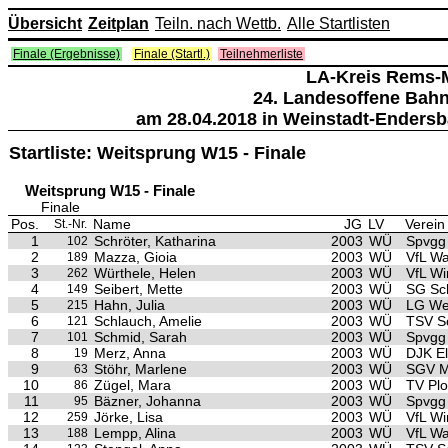
Übersicht
Zeitplan
Teiln. nach Wettb.
Alle Startlisten
Finale (Ergebnisse)
Finale (Startl.)
Teilnehmerliste
LA-Kreis Rems-
24. Landesoffene Bah
am 28.04.2018 in Weinstadt-Endersb
Startliste: Weitsprung W15 - Finale
Weitsprung W15 - Finale
Finale
Pos.
Name
JG
LV
Verein
St.-Nr.
1
Schröter, Katharina
2003
WÜ
Spvgg
102
2
Mazza, Gioia
2003
WÜ
VfL Wa
189
3
Würthele, Helen
2003
WÜ
VfL Wi
262
4
Seibert, Mette
2003
WÜ
SG Sc
149
5
Hahn, Julia
2003
WÜ
LG Wei
215
6
Schlauch, Amelie
2003
WÜ
TSV S
121
7
Schmid, Sarah
2003
WÜ
Spvgg
101
8
Merz, Anna
2003
WÜ
DJK E
19
9
Stöhr, Marlene
2003
WÜ
SGV M
63
10
Zügel, Mara
2003
WÜ
TV Pl
86
11
Bäzner, Johanna
2003
WÜ
Spvgg
95
12
Jörke, Lisa
2003
WÜ
VfL Wi
259
13
Lempp, Alina
2003
WÜ
VfL Wa
188