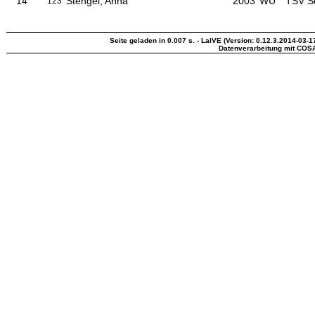
14
Stengel, Anna
2003
WÜ
TSV S
123
Seite geladen in 0.007 s. - LaIVE (Version: 0.12.3.2014-03-1
Datenverarbeitung mit COS