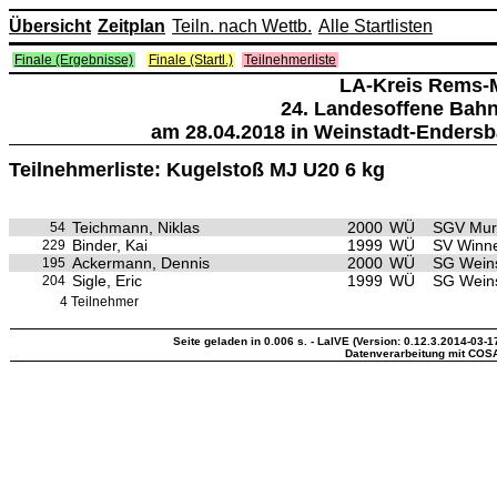
Übersicht
Zeitplan
Teiln. nach Wettb.
Alle Startlisten
Finale (Ergebnisse)
Finale (Startl.)
Teilnehmerliste
LA-Kreis Rems-
24. Landesoffene Bah
am 28.04.2018 in Weinstadt-Endersb
Teilnehmerliste: Kugelstoß MJ U20 6 kg
Teichmann, Niklas
2000
WÜ
SGV Mur
54
Binder, Kai
1999
WÜ
SV Winn
229
Ackermann, Dennis
2000
WÜ
SG Weins
195
Sigle, Eric
1999
WÜ
SG Weins
204
4 Teilnehmer
Seite geladen in 0.006 s. - LaIVE (Version: 0.12.3.2014-03-1
Datenverarbeitung mit COS