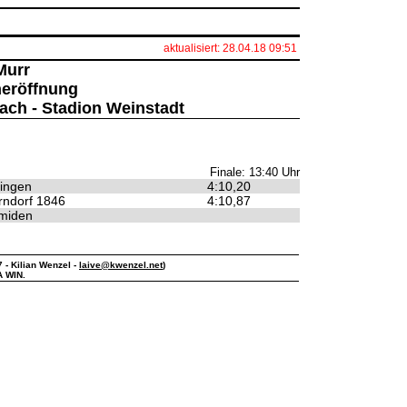
aktualisiert: 28.04.18 09:51
Murr
neröffnung
ach - Stadion Weinstadt
Finale: 13:40 Uhr
lingen
4:10,20
ndorf 1846
4:10,87
miden
7 - Kilian Wenzel -
laive@kwenzel.net
)
A WIN.