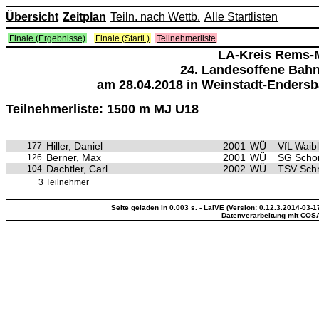
Übersicht
Zeitplan
Teiln. nach Wettb.
Alle Startlisten
Finale (Ergebnisse)
Finale (Startl.)
Teilnehmerliste
LA-Kreis Rems-
24. Landesoffene Bah
am 28.04.2018 in Weinstadt-Endersb
Teilnehmerliste: 1500 m MJ U18
Hiller, Daniel
2001
WÜ
VfL Waib
177
Berner, Max
2001
WÜ
SG Schor
126
Dachtler, Carl
2002
WÜ
TSV Sch
104
3 Teilnehmer
Seite geladen in 0.003 s. - LaIVE (Version: 0.12.3.2014-03-1
Datenverarbeitung mit COS