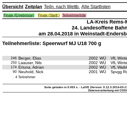
Übersicht
Zeitplan
Teiln. nach Wettb.
Alle Startlisten
Finale (Ergebnisse)
Finale (Startl.)
Teilnehmerliste
LA-Kreis Rems-
24. Landesoffene Bah
am 28.04.2018 in Weinstadt-Endersb
Teilnehmerliste: Speerwurf MJ U18 700 g
Berger, Elias
2002
WÜ
VfL Wint
246
Laauser, Nils
2002
WÜ
VfL Wint
250
Ertuna, Adrian
2002
WÜ
VfL Waib
174
Neuhold, Nick
2001
WÜ
Spvgg R
90
4 Teilnehmer
Seite geladen in 0.003 s. - LaIVE (Version: 0.12.3.2014-03-1
Datenverarbeitung mit COS