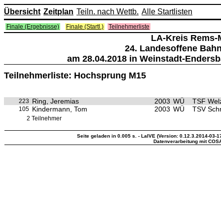
Übersicht
Zeitplan
Teiln. nach Wettb.
Alle Startlisten
Finale (Ergebnisse)
Finale (Startl.)
Teilnehmerliste
LA-Kreis Rems-
24. Landesoffene Bah
am 28.04.2018 in Weinstadt-Endersb
Teilnehmerliste: Hochsprung M15
Ring, Jeremias
2003
WÜ
TSF Wel
223
Kindermann, Tom
2003
WÜ
TSV Sch
105
2 Teilnehmer
Seite geladen in 0.005 s. - LaIVE (Version: 0.12.3.2014-03-1
Datenverarbeitung mit COS