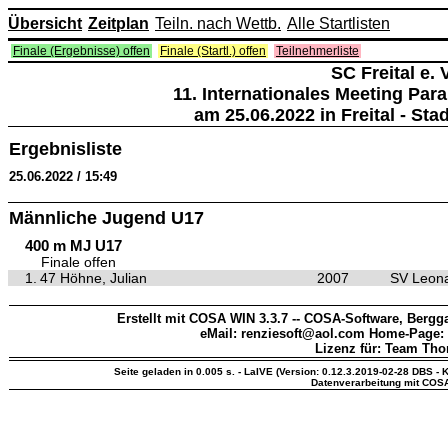
Übersicht
Zeitplan
Teiln. nach Wettb.
Alle Startlisten
Finale (Ergebnisse) offen
Finale (Startl.) offen
Teilnehmerliste
SC Freital e. V
11. Internationales Meeting Para
am 25.06.2022 in Freital - St
Ergebnisliste
25.06.2022 / 15:49
Männliche Jugend U17
400 m MJ U17
Finale offen
1.
47 Höhne, Julian
2007
SV Leona
Erstellt mit COSA WIN 3.3.7 -- COSA-Software, Bergga
eMail: renziesoft@aol.com Home-Page:
Lizenz für: Team Th
Seite geladen in 0.005 s. - LaIVE (Version: 0.12.3.2019-02-28 DBS - K
Datenverarbeitung mit COS