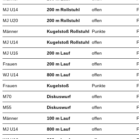
MJ U14
200 m Rollstuhl
offen
F
MJ U20
200 m Rollstuhl
offen
F
Männer
Kugelstoß Rollstuhl
Punkte
F
MJ U14
Kugelstoß Rollstuhl
offen
F
MJ U16
200 m Lauf
offen
F
Frauen
200 m Lauf
offen
F
WJ U14
800 m Lauf
offen
F
Frauen
Kugelstoß
Punkte
F
M70
Diskuswurf
offen
F
M55
Diskuswurf
offen
F
Männer
100 m Lauf
offen
F
MJ U14
800 m Lauf
offen
F