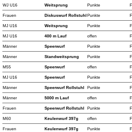
WJ U16
Weitsprung
Punkte
F
Frauen
Diskuswurf Rollstuhl
Punkte
F
MJ U16
Weitsprung
Punkte
F
MJ U16
400 m Lauf
offen
F
Männer
Speerwurf
Punkte
F
Männer
Standweitsprung
Punkte
F
M55
Speerwurf
offen
F
MJ U16
Speerwurf
Punkte
F
Männer
Speerwurf Rollstuhl
Punkte
F
Männer
5000 m Lauf
offen
F
Frauen
Speerwurf Rollstuhl
Punkte
F
M60
Keulenwurf 397g
offen
F
Frauen
Keulenwurf 397g
Punkte
F