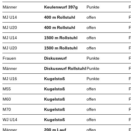
Männer
Keulenwurf 397g
Punkte
F
MJ U14
400 m Rollstuhl
offen
F
MJ U20
400 m Rollstuhl
offen
F
MJ U14
1500 m Rollstuhl
offen
F
MJ U20
1500 m Rollstuhl
offen
F
Frauen
Diskuswurf
Punkte
F
Männer
Diskuswurf Rollstuhl
Punkte
F
MJ U16
Kugelstoß
Punkte
F
M55
Kugelstoß
offen
F
M60
Kugelstoß
offen
F
M70
Kugelstoß
offen
F
WJ U14
Kugelstoß
offen
F
Männer
200 m Lauf
offen
F