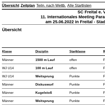
Übersicht
Zeitplan
Teiln. nach Wettb.
Alle Startlisten
SC Freital e. V
11. Internationales Meeting Para
am 25.06.2022 in Freital - St
Übersicht
Klasse
Disziplin
Startklasse
R
Männer
1500 m Lauf
offen
F
WJ U14
100 m Lauf
offen
F
WJ U14
Weitsprung
Punkte
F
Männer
Diskuswurf
Punkte
F
Männer
Kugelstoß
Punkte
F
Männer
Weitsprung
Punkte
F