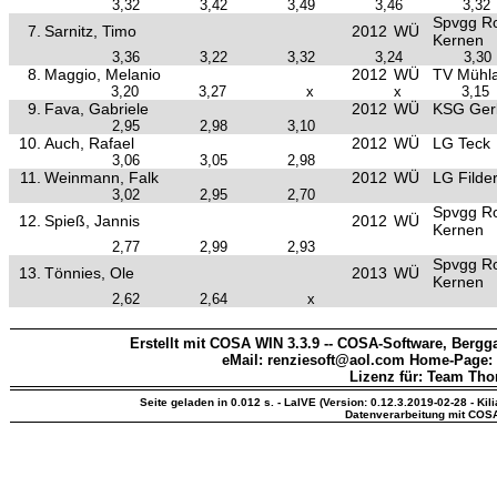
3,32
3,42
3,49
3,46
3,32
Spvgg R
7.
Sarnitz, Timo
2012
WÜ
Kernen
3,36
3,22
3,32
3,24
3,30
8.
Maggio, Melanio
2012
WÜ
TV Mühl
3,20
3,27
x
x
3,15
9.
Fava, Gabriele
2012
WÜ
KSG Ger
2,95
2,98
3,10
10.
Auch, Rafael
2012
WÜ
LG Teck
3,06
3,05
2,98
11.
Weinmann, Falk
2012
WÜ
LG Filde
3,02
2,95
2,70
Spvgg R
12.
Spieß, Jannis
2012
WÜ
Kernen
2,77
2,99
2,93
Spvgg R
13.
Tönnies, Ole
2013
WÜ
Kernen
2,62
2,64
x
Erstellt mit COSA WIN 3.3.9 -- COSA-Software, Bergga
eMail: renziesoft@aol.com Home-Page:
Lizenz für: Team Th
Seite geladen in 0.012 s. - LaIVE (Version: 0.12.3.2019-02-28 - Kil
Datenverarbeitung mit COS