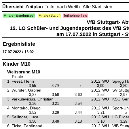
Übersicht
Zeitplan
Teiln. nach Wettb.
Alle Startlisten
Finale (Ergebnisse)
Finale (Startl.)
Teilnehmerliste
VfB Stuttgart- Ab
12. LO Schüler- und Jugendsportfest des VfB Stu
am 17.07.2022 in Stuttgart - 
Ergebnisliste
17.07.2022 / 13:02
Kinder M10
Weitsprung M10
Finale
1.
Feest, Henri
2012
WÜ
Spvgg Ho
3,55
3,79
x
3,90
3,80
2.
Wurster, Gabriel
2012
WÜ
SV Stuttg
3,27
3,58
3,60
3,52
2,97
3.
Varkulevicius, Christian
2012
WÜ
KSG Ger
3,36
3,21
3,54
-
-
4.
Monteiro, Diego
2012
WÜ
Sport-Un
3,52
3,29
3,44
3,21
x
5.
Sallinger, Luca
2012
WÜ
LG Filde
3,50
3,49
3,18
3,10
3,29
6.
Ficko, Ferdinand
2012
WÜ
VfB Stutt