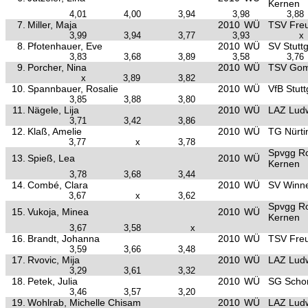
Kernen
4,01
4,00
3,94
3,98
3,88
7.
Miller, Maja
2010
WÜ
TSV Freu
3,99
3,94
3,77
3,93
x
8.
Pfotenhauer, Eve
2010
WÜ
SV Stuttg
3,83
3,68
3,89
3,58
3,76
9.
Porcher, Nina
2010
WÜ
TSV Gom
x
3,89
3,82
10.
Spannbauer, Rosalie
2010
WÜ
VfB Stutt
3,85
3,88
3,80
11.
Nägele, Lija
2010
WÜ
LAZ Lud
3,71
3,42
3,86
12.
Klaß, Amelie
2010
WÜ
TG Nürti
3,77
x
3,78
Spvgg R
13.
Spieß, Lea
2010
WÜ
Kernen
3,78
3,68
3,44
14.
Combé, Clara
2010
WÜ
SV Winn
3,67
x
3,62
Spvgg R
15.
Vukoja, Minea
2010
WÜ
Kernen
3,67
3,58
x
16.
Brandt, Johanna
2010
WÜ
TSV Freu
3,59
3,66
3,48
17.
Rvovic, Mija
2010
WÜ
LAZ Lud
3,29
3,61
3,32
18.
Petek, Julia
2010
WÜ
SG Schor
3,46
3,57
3,20
19.
Wohlrab, Michelle Chisam
2010
WÜ
LAZ Lud