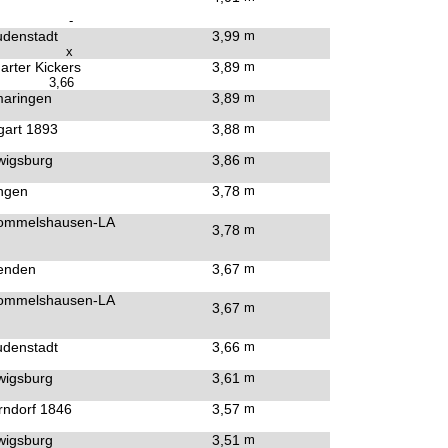
-
denstadt
3,99
m
x
arter Kickers
3,89
m
3,66
aringen
3,89
m
gart 1893
3,88
m
wigsburg
3,86
m
ngen
3,78
m
ommelshausen-LA
3,78
m
enden
3,67
m
ommelshausen-LA
3,67
m
denstadt
3,66
m
wigsburg
3,61
m
ndorf 1846
3,57
m
wigsburg
3,51
m