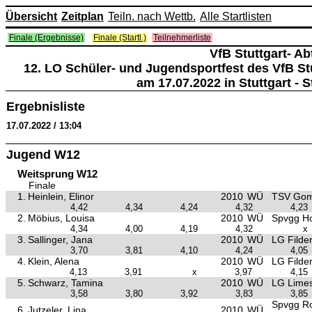
Übersicht
Zeitplan
Teiln. nach Wettb.
Alle Startlisten
Finale (Ergebnisse)
Finale (Startl.)
Teilnehmerliste
VfB Stuttgart- Ab
12. LO Schüler- und Jugendsportfest des VfB Stu
am 17.07.2022 in Stuttgart - 
Ergebnisliste
17.07.2022 / 13:04
Jugend W12
Weitsprung W12
Finale
1.
Heinlein, Elinor
2010
WÜ
TSV Gom
4,42
4,34
4,24
4,32
4,23
2.
Möbius, Louisa
2010
WÜ
Spvgg Ho
4,34
4,00
4,19
4,32
x
3.
Sallinger, Jana
2010
WÜ
LG Filde
3,70
3,81
4,10
4,24
4,05
4.
Klein, Alena
2010
WÜ
LG Filde
4,13
3,91
x
3,97
4,15
5.
Schwarz, Tamina
2010
WÜ
LG Lime
3,58
3,80
3,92
3,83
3,85
Spvgg R
6.
Jutzeler, Lina
2010
WÜ