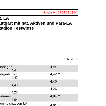
aktualisiert: 17.07.22 13:04
t. LA
ttgart mit nat. Aktiven und Para-LA
Stadion Festwiese
17.07.2022
aringen
4,44
m
4,44
lzgerlingen
4,42
m
4,42
r
4,40
m
4,40
r
4,26
m
4,26
s-Rems
4,04
m
4,04
ommelshausen-LA
4,01
m