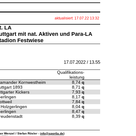
aktualisiert: 17.07.22 13:32
t. LA
ttgart mit nat. Aktiven und Para-LA
Stadion Festwiese
17.07.2022 / 13.55
Qualifikations-
leistung
lamander Kornwestheim
8,74
q
uttgart 1893
8,71
q
ttgarter Kickers
7,93
q
erlingen
8,17
q
ttweil
7,84
q
Holzgerlingen
8,04
q
erlingen
8,47
q
reudenstadt
8,39
q
ian Wenzel / Stefan Rösler -
info@sportla.de
)