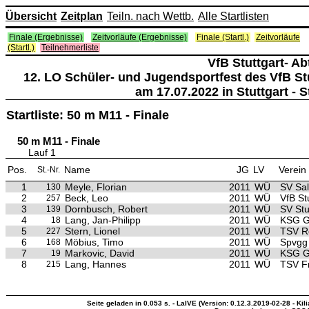
Übersicht
Zeitplan
Teiln. nach Wettb.
Alle Startlisten
Finale (Ergebnisse)
Zeitvorläufe (Ergebnisse)
Finale (Startl.)
Zeitvorläufe
(Startl.)
Teilnehmerliste
VfB Stuttgart- Ab
12. LO Schüler- und Jugendsportfest des VfB Stu
am 17.07.2022 in Stuttgart - 
Startliste: 50 m M11 - Finale
50 m M11 - Finale
Lauf 1
Pos.
Name
JG
LV
Verein
St.-Nr.
1
Meyle, Florian
2011
WÜ
SV Sa
130
2
Beck, Leo
2011
WÜ
VfB St
257
3
Dornbusch, Robert
2011
WÜ
SV Stu
139
4
Lang, Jan-Philipp
2011
WÜ
KSG G
18
5
Stern, Lionel
2011
WÜ
TSV Ro
227
6
Möbius, Timo
2011
WÜ
Spvgg 
168
7
Markovic, David
2011
WÜ
KSG G
19
8
Lang, Hannes
2011
WÜ
TSV F
215
Seite geladen in 0.053 s. - LaIVE (Version: 0.12.3.2019-02-28 - Kil