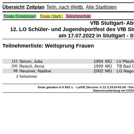
Übersicht
Zeitplan
Teiln. nach Wettb.
Alle Startlisten
Finale (Ergebnisse)
Finale (Startl.)
Teilnehmerliste
VfB Stuttgart- Ab
12. LO Schüler- und Jugendsportfest des VfB Stu
am 17.07.2022 in Stuttgart - 
Teilnehmerliste: Weitsprung Frauen
Simon, Julia
1994
WÜ
LV Pliez
115
Reisch, Anna
1999
WÜ
TB Bad C
200
Heusner, Nadine
2002
WÜ
LG Nagol
98
3 Teilnehmer
Seite geladen in 0.002 s. - LaIVE (Version: 0.12.3.2019-02-28 - Kil
Datenverarbeitung mit COS