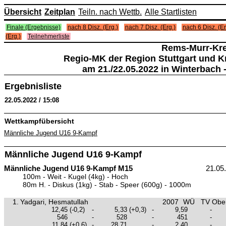
Übersicht
Zeitplan
Teiln. nach Wettb.
Alle Startlisten
Finale (Ergebnisse)
nach 8 Disz. (Erg.)
nach 7 Disz. (Erg.)
nach 6 Disz. (Er
(Erg.)
Teilnehmerliste
Rems-Murr-Kre
Regio-MK der Region Stuttgart und 
am 21./22.05.2022 in Winterbach 
Ergebnisliste
22.05.2022 / 15:08
Wettkampfübersicht
Männliche Jugend U16 9-Kampf
Männliche Jugend U16 9-Kampf
Männliche Jugend U16 9-Kampf M15
21.05
100m - Weit - Kugel (4kg) - Hoch
80m H. - Diskus (1kg) - Stab - Speer (600g) - 1000m
1.
Yadgari, Hesmatullah
2007
WÜ
TV Ober
12,45
(-0,2)
-
5,33
(+0,3)
-
9,59
-
546
-
528
-
451
-
11,84
(+0,6)
-
28,71
-
2,40
-