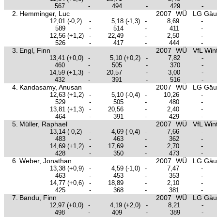
567
-
494
-
429
-
2.
Hemminger, Luc
2007
WÜ
LG Gäu 
12,01
(-0,2)
-
5,18
(-1,3)
-
8,69
-
589
-
514
-
411
-
12,56
(+1,2)
-
22,49
-
2,50
-
526
-
417
-
444
-
3.
Engl, Finn
2007
WÜ
VfL Win
13,41
(+0,0)
-
5,10
(+0,2)
-
7,82
-
460
-
505
-
370
-
14,59
(+1,3)
-
20,57
-
3,00
-
432
-
391
-
516
-
4.
Kandasamy, Anusan
2007
WÜ
LG Gäu 
12,63
(+1,2)
-
5,10
(-0,4)
-
10,26
-
529
-
505
-
480
-
13,81
(+1,3)
-
20,56
-
2,40
-
464
-
391
-
429
-
5.
Müller, Raphael
2007
WÜ
VfL Win
13,14
(-0,2)
-
4,69
(-0,4)
-
7,66
-
483
-
463
-
362
-
14,69
(+1,2)
-
17,69
-
2,70
-
428
-
350
-
473
-
6.
Weber, Jonathan
2007
WÜ
LG Gäu 
13,38
(+0,9)
-
4,59
(-1,0)
-
7,47
-
463
-
453
-
353
-
14,77
(+0,6)
-
18,89
-
2,10
-
425
-
368
-
381
-
7.
Bandu, Finn
2007
WÜ
LG Gäu 
12,97
(+0,0)
-
4,19
(+2,0)
-
8,21
-
498
-
409
-
389
-