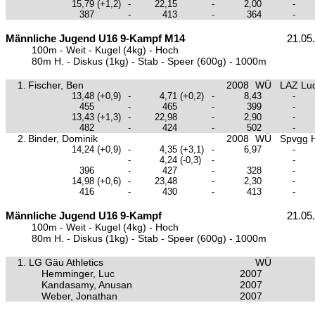
15,79
(+1,2)
-
22,15
-
2,00
-
387
-
413
-
364
-
Männliche Jugend U16 9-Kampf M14
21.05
100m - Weit - Kugel (4kg) - Hoch
80m H. - Diskus (1kg) - Stab - Speer (600g) - 1000m
1.
Fischer, Ben
2008
WÜ
LAZ Lu
13,48
(+0,9)
-
4,71
(+0,2)
-
8,43
-
455
-
465
-
399
-
13,43
(+1,3)
-
22,98
-
2,90
-
482
-
424
-
502
-
2.
Binder, Dominik
2008
WÜ
Spvgg H
14,24
(+0,9)
-
4,35
(+3,1)
-
6,97
-
-
4,24
(-0,3)
-
-
396
-
427
-
328
-
14,98
(+0,6)
-
23,48
-
2,30
-
416
-
430
-
413
-
Männliche Jugend U16 9-Kampf
21.05
100m - Weit - Kugel (4kg) - Hoch
80m H. - Diskus (1kg) - Stab - Speer (600g) - 1000m
1.
LG Gäu Athletics
WÜ
Hemminger, Luc
2007
Kandasamy, Anusan
2007
Weber, Jonathan
2007