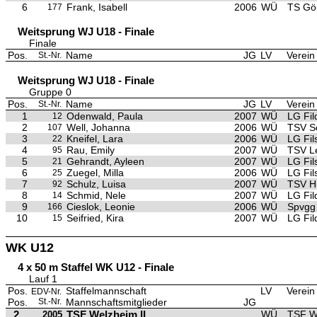
6
Frank, Isabell
2006
WÜ
TS Gö
177
Weitsprung WJ U18 - Finale
Finale
Pos.
Name
JG
LV
Verein
St.-Nr.
Weitsprung WJ U18 - Finale
Gruppe 0
Pos.
Name
JG
LV
Verein
St.-Nr.
1
Odenwald, Paula
2007
WÜ
LG Fil
12
2
Well, Johanna
2006
WÜ
TSV S
107
3
Kneifel, Lara
2006
WÜ
LG Fils
22
4
Rau, Emily
2007
WÜ
TSV L
95
5
Gehrandt, Ayleen
2007
WÜ
LG Fils
21
6
Zuegel, Milla
2006
WÜ
LG Fils
25
7
Schulz, Luisa
2007
WÜ
TSV Hü
92
8
Schmid, Nele
2007
WÜ
LG Fil
14
9
Cieslok, Leonie
2006
WÜ
Spvgg
166
10
Seifried, Kira
2007
WÜ
LG Fil
15
WK U12
4 x 50 m Staffel WK U12 - Finale
Lauf 1
Pos.
Staffelmannschaft
LV
Verein
EDV-Nr.
Pos.
St.-Nr.
Mannschaftsmitglieder
JG
2
TSF Welzheim II
WÜ
TSF W
2005