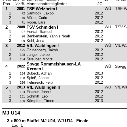
Pos.
St.-Nr.
Mannschaftsmitglieder
JG
1
TSF Welzheim I
WÜ
TSF W
2001
1
Samrock, Jakob
2012
72
2
Müller, Carlo
2012
70
3
Röger, Lars
2012
71
2
TSV Schmiden I
WÜ
TSV S
2008
1
Horvat, Samuel
2012
97
2
Benkenstein, Yannis Noah
2012
96
3
Kohl, Jona
2012
99
3
VfL Waiblingen I
WÜ
VfL Wa
2012
1
Grunenberg, Jakob
2012
125
2
Junger, Jakob
2012
128
3
Streuber, Moritz
2012
134
Spvgg Rommelshausen-LA
4
2022
WÜ
Spvgg
Kernen I
1
Bubeck, Adrian
2013
154
2
Spieß, Jannis
2012
158
3
Helmreich, Felix
2012
156
5
VfL Waiblingen II
WÜ
VfL Wa
2013
1
Fischer, Jannik
2012
124
2
Schmitt, Leo
2012
131
3
Kämpfert, Timon
2013
130
MJ U14
3 x 800 m Staffel MJ U14, WJ U14 - Finale
Lauf 1