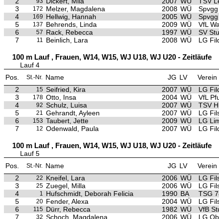
2
Dickert, Mila
2007
WÜ
TSV L
93
3
Melzer, Magdalena
2008
WÜ
Spvgg
172
4
Hellwig, Hannah
2005
WÜ
Spvgg
169
5
Behrends, Linda
2009
WÜ
VfL Wa
137
6
Rack, Rebecca
1997
WÜ
SV Stu
57
7
Beinlich, Lara
2008
WÜ
LG Fil
11
100 m Lauf , Frauen, W14, W15, WJ U18, WJ U20 - Zeitläufe
Lauf 4
Pos.
Name
JG
LV
Verein
St.-Nr.
2
Seifried, Kira
2007
WÜ
LG Fil
15
3
Otto, Insa
2004
WÜ
VfL Pf
178
4
Schulz, Luisa
2007
WÜ
TSV Hü
92
5
Gehrandt, Ayleen
2007
WÜ
LG Fils
21
6
Taubert, Jette
2009
WÜ
LG Li
153
7
Odenwald, Paula
2007
WÜ
LG Fil
12
100 m Lauf , Frauen, W14, W15, WJ U18, WJ U20 - Zeitläufe
Lauf 5
Pos.
Name
JG
LV
Verein
St.-Nr.
2
Kneifel, Lara
2006
WÜ
LG Fils
22
3
Zuegel, Milla
2006
WÜ
LG Fils
25
4
Hufschmidt, Deborah Felicia
1990
BA
TSG 7
1
5
Fender, Alexa
2004
WÜ
LG Fils
20
6
Dürr, Rebecca
1982
WÜ
VfB St
115
7
Schoch, Magdalena
2006
WÜ
LG Ob
32