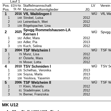
Lauf 1
Pos.
Staffelmannschaft
LV
Verein
EDV-Nr.
Pos.
St.-Nr.
Mannschaftsmitglieder
JG
1
VfL Waiblingen I
WÜ
VfL Wa
2016
1
Strobel, Luisa
2012
148
2
Leinenbach, Meri
2012
143
3
Bögelspacher, Lina
2012
139
Spvgg Rommelshausen-LA
2
2025
WÜ
Spvgg
Kernen I
1
Adler, Mara
2012
162
2
Adler, Pia
2013
163
3
Kuch, Selina
2012
170
3
TSF Welzheim I
WÜ
TSF W
2004
1
Munz, Lisa
2012
79
2
Österle, Mara
2012
87
3
Moser, Lotta
2012
78
4
TSV Schmiden I
WÜ
TSV S
2010
1
Schelhas, Veronika
2013
105
2
Soysa, Marla
2013
106
3
Yesilova, Yasemin
2012
108
5
TSF Welzheim II
WÜ
TSF W
2006
1
Klein, Mariella
2012
77
2
Stadelmaier, Lotta
2012
81
3
Berner, Franziska
2012
76
MK U12