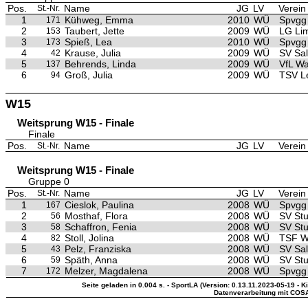
Pos.
Name
JG
LV
Verein
St.-Nr.
1
Kühweg, Emma
2010
WÜ
Spvgg
171
2
Taubert, Jette
2009
WÜ
LG Li
153
3
Spieß, Lea
2010
WÜ
Spvgg
173
4
Krause, Julia
2009
WÜ
SV Sa
42
5
Behrends, Linda
2009
WÜ
VfL Wa
137
6
Groß, Julia
2009
WÜ
TSV L
94
W15
Weitsprung W15 - Finale
Finale
Pos.
Name
JG
LV
Verein
St.-Nr.
Weitsprung W15 - Finale
Gruppe 0
Pos.
Name
JG
LV
Verein
St.-Nr.
1
Cieslok, Paulina
2008
WÜ
Spvgg
167
2
Mosthaf, Flora
2008
WÜ
SV Stu
56
3
Schaffron, Fenia
2008
WÜ
SV Stu
58
4
Stoll, Jolina
2008
WÜ
TSF W
82
5
Pelz, Franziska
2008
WÜ
SV Sa
43
6
Späth, Anna
2008
WÜ
SV Stu
59
7
Melzer, Magdalena
2008
WÜ
Spvgg
172
Seite geladen in 0.004 s. - SportLA (Version: 0.13.11.2023-05-19 - K
Datenverarbeitung mit COS