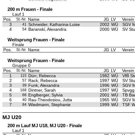
200 m Frauen - Finale
Lauf 1
Pos.
Name
JG
LV
Verein
St.-Nr.
3
Schneider, Katharina-Luise
2002
WÜ
SGV M
41
4
Baranski, Alexandra
2000
WÜ
SV Stu
54
Weitsprung Frauen - Finale
Finale
Pos.
Name
JG
LV
Verein
St.-Nr.
Weitsprung Frauen - Finale
Gruppe 0
Pos.
Name
JG
LV
Verein
St.-Nr.
1
Dürr, Rebecca
1982
WÜ
VfB St
115
2
Rack, Rebecca
1997
WÜ
SV Stu
57
3
Funk, Alexandra
1996
WÜ
SGV M
39
4
Dintner, Sarah
1997
WÜ
Spvgg
168
5
Englberger, Sylvia
2001
WÜ
TB Bad
66
6
Rau-Theodosiou, Jutta
1965
WÜ
SGV M
40
7
Wiedmann, Stephanie
1999
WÜ
TSF W
84
MJ U20
200 m Lauf MJ U18, MJ U20 - Finale
Lauf 1