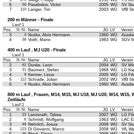
6
Pasalodos, Victor
2005
WÜ
SV Stu
50
7
Langer, Tim
2003
WÜ
VfB St
110
200 m Männer - Finale
Lauf 1
Pos.
Name
JG
LV
Verein
St.-Nr.
3
Nusko, Alois Hermann
1960
WÜ
Ausda
4
4
Voith, Mario
1983
WÜ
SGV M
38
400 m Lauf , MJ U20 - Finale
Lauf 1
Pos.
Name
JG
LV
Verein
St.-Nr.
2
Dunke, Leon
2004
WÜ
SV Wi
62
3
Baumert, Stefan
1968
WÜ
LG Ka
31
4
Kenner, Linus
2005
WÜ
LG Fil
9
5
Schrade, Julian
2002
WÜ
VfB St
112
6
Nusko, Alois Hermann
1960
WÜ
Ausda
4
800 m Lauf , Frauen, M14, M15, MJ U18, MJ U20, W14, W15, 
Zeitläufe
Lauf 1
Pos.
Name
JG
LV
Verein
St.-Nr.
1
Lanzerath, Tabea
2007
WÜ
LG Fils
23
2
Schmidt, Wolfgang
1963
WÜ
LAC E
6
3
Nehrlich, Josua
2008
WÜ
SV Stu
49
4
Di Giovanni, Marco
2008
WÜ
VfL Wa
123
5
Block, Timon
2006
WÜ
SV Stu
46