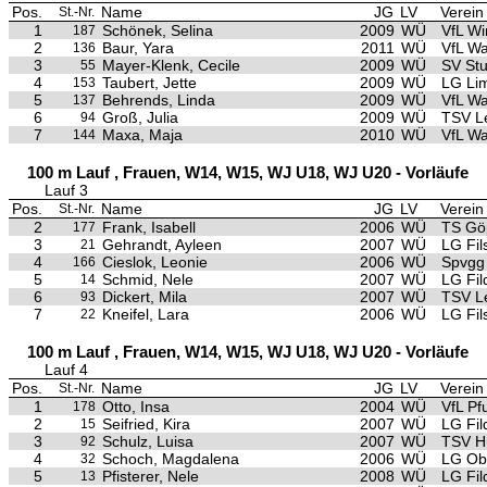
Pos.
Name
JG
LV
Verein
St.-Nr.
1
Schönek, Selina
2009
WÜ
VfL Wi
187
2
Baur, Yara
2011
WÜ
VfL Wa
136
3
Mayer-Klenk, Cecile
2009
WÜ
SV Stu
55
4
Taubert, Jette
2009
WÜ
LG Li
153
5
Behrends, Linda
2009
WÜ
VfL Wa
137
6
Groß, Julia
2009
WÜ
TSV L
94
7
Maxa, Maja
2010
WÜ
VfL Wa
144
100 m Lauf , Frauen, W14, W15, WJ U18, WJ U20 - Vorläufe
Lauf 3
Pos.
Name
JG
LV
Verein
St.-Nr.
2
Frank, Isabell
2006
WÜ
TS Gö
177
3
Gehrandt, Ayleen
2007
WÜ
LG Fils
21
4
Cieslok, Leonie
2006
WÜ
Spvgg
166
5
Schmid, Nele
2007
WÜ
LG Fil
14
6
Dickert, Mila
2007
WÜ
TSV L
93
7
Kneifel, Lara
2006
WÜ
LG Fils
22
100 m Lauf , Frauen, W14, W15, WJ U18, WJ U20 - Vorläufe
Lauf 4
Pos.
Name
JG
LV
Verein
St.-Nr.
1
Otto, Insa
2004
WÜ
VfL Pf
178
2
Seifried, Kira
2007
WÜ
LG Fil
15
3
Schulz, Luisa
2007
WÜ
TSV Hü
92
4
Schoch, Magdalena
2006
WÜ
LG Ob
32
5
Pfisterer, Nele
2008
WÜ
LG Fil
13