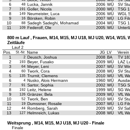
6
Lucka, Jannik
2006
WÜ
SV Stu
48
7
Goller, Nicola
2000
WÜ
TSG 1
191
8
Neumeister, Luca
2006
WÜ
WGL S
149
9
Börsken, Robin
2007
WÜ
LG Fils
16
10
Sadegh Sadeghi, Mohamad
2004
WÜ
TSG 1
88
11
Federolf, Ole
2005
WÜ
Unterl
109
800 m Lauf , Frauen, M14, M15, MJ U18, MJ U20, W14, W15, 
Zeitläufe
Lauf 2
Pos.
Name
JG
LV
Verein
St.-Nr.
1
Deusch, Joshua
2008
BA
TV 18
2
2
Beyer, Fusako
2009
WÜ
LAZ L
193
3
Meyer, Leni
2007
WÜ
SV Wi
64
4
Twork, Cora
2008
WÜ
SV Stu
60
5
Trurnit, Clemens
2010
WÜ
VfL Wa
135
6
Nusko, Alois Hermann
1960
WÜ
Ausda
4
7
Sartor, Sophia
2002
WÜ
TSG S
91
8
Leitz, Helene
1999
WÜ
SG We
192
9
Gränzer, Bela
2009
WÜ
VfL Wa
126
10
Twork, Ben
2010
WÜ
SV Stu
52
11
Dumssner, Rosalie
2007
WÜ
LG Fils
19
12
Romberg, Sarah
2009
WÜ
SV Sa
44
13
Helmreich, Lukas
2008
WÜ
VfL Wa
127
Weitsprung , M14, M15, MJ U18, MJ U20 - Finale
Finale