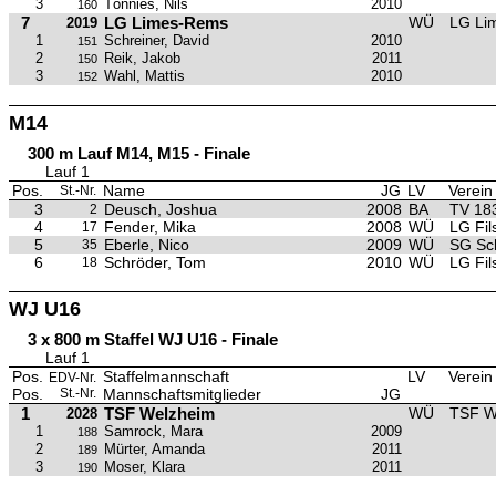
3
Tönnies, Nils
2010
160
7
LG Limes-Rems
WÜ
LG Li
2019
1
Schreiner, David
2010
151
2
Reik, Jakob
2011
150
3
Wahl, Mattis
2010
152
M14
300 m Lauf M14, M15 - Finale
Lauf 1
Pos.
Name
JG
LV
Verein
St.-Nr.
3
Deusch, Joshua
2008
BA
TV 18
2
4
Fender, Mika
2008
WÜ
LG Fils
17
5
Eberle, Nico
2009
WÜ
SG Sc
35
6
Schröder, Tom
2010
WÜ
LG Fils
18
WJ U16
3 x 800 m Staffel WJ U16 - Finale
Lauf 1
Pos.
Staffelmannschaft
LV
Verein
EDV-Nr.
Pos.
St.-Nr.
Mannschaftsmitglieder
JG
1
TSF Welzheim
WÜ
TSF W
2028
1
Samrock, Mara
2009
188
2
Mürter, Amanda
2011
189
3
Moser, Klara
2011
190