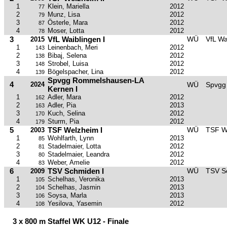
1
Klein, Mariella
2012
77
2
Munz, Lisa
2012
79
3
Österle, Mara
2012
87
4
Moser, Lotta
2012
78
3
VfL Waiblingen I
WÜ
VfL Wa
2015
1
Leinenbach, Meri
2012
143
2
Bibaj, Selena
2012
138
3
Strobel, Luisa
2012
148
4
Bögelspacher, Lina
2012
139
Spvgg Rommelshausen-LA
4
2024
WÜ
Spvgg
Kernen I
1
Adler, Mara
2012
162
2
Adler, Pia
2013
163
3
Kuch, Selina
2012
170
4
Sturm, Pia
2012
179
5
TSF Welzheim I
WÜ
TSF W
2003
1
Wohlfarth, Lynn
2013
85
2
Stadelmaier, Lotta
2012
81
3
Stadelmaier, Leandra
2012
80
4
Weber, Amelie
2012
83
6
TSV Schmiden I
WÜ
TSV S
2009
1
Schelhas, Veronika
2013
105
2
Schelhas, Jasmin
2013
104
3
Soysa, Marla
2013
106
4
Yesilova, Yasemin
2012
108
3 x 800 m Staffel WK U12 - Finale