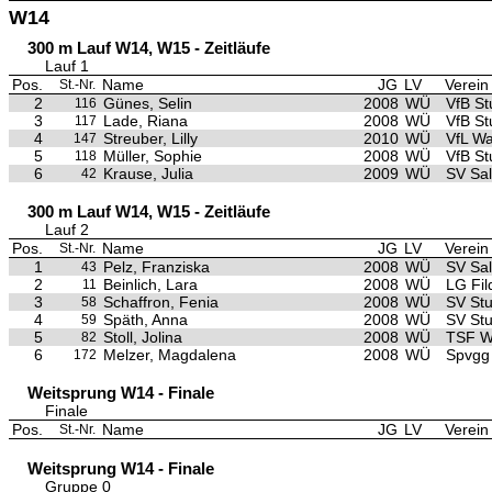
W14
300 m Lauf W14, W15 - Zeitläufe
Lauf 1
Pos.
Name
JG
LV
Verein
St.-Nr.
2
Günes, Selin
2008
WÜ
VfB St
116
3
Lade, Riana
2008
WÜ
VfB St
117
4
Streuber, Lilly
2010
WÜ
VfL Wa
147
5
Müller, Sophie
2008
WÜ
VfB St
118
6
Krause, Julia
2009
WÜ
SV Sa
42
300 m Lauf W14, W15 - Zeitläufe
Lauf 2
Pos.
Name
JG
LV
Verein
St.-Nr.
1
Pelz, Franziska
2008
WÜ
SV Sa
43
2
Beinlich, Lara
2008
WÜ
LG Fil
11
3
Schaffron, Fenia
2008
WÜ
SV Stu
58
4
Späth, Anna
2008
WÜ
SV Stu
59
5
Stoll, Jolina
2008
WÜ
TSF W
82
6
Melzer, Magdalena
2008
WÜ
Spvgg
172
Weitsprung W14 - Finale
Finale
Pos.
Name
JG
LV
Verein
St.-Nr.
Weitsprung W14 - Finale
Gruppe 0