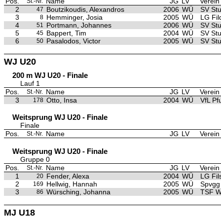
Pos.
Name
JG
LV
Verein
St.-Nr.
2
Boutzikoudis, Alexandros
2006
WÜ
SV Stu
47
3
Hemminger, Josia
2005
WÜ
LG Fil
8
4
Portmann, Johannes
2006
WÜ
SV Stu
51
5
Bappert, Tim
2004
WÜ
SV Stu
45
6
Pasalodos, Victor
2005
WÜ
SV Stu
50
WJ U20
200 m WJ U20 - Finale
Lauf 1
Pos.
Name
JG
LV
Verein
St.-Nr.
3
Otto, Insa
2004
WÜ
VfL Pf
178
Weitsprung WJ U20 - Finale
Finale
Pos.
Name
JG
LV
Verein
St.-Nr.
Weitsprung WJ U20 - Finale
Gruppe 0
Pos.
Name
JG
LV
Verein
St.-Nr.
1
Fender, Alexa
2004
WÜ
LG Fils
20
2
Hellwig, Hannah
2005
WÜ
Spvgg
169
3
Würsching, Johanna
2005
WÜ
TSF W
86
MJ U18