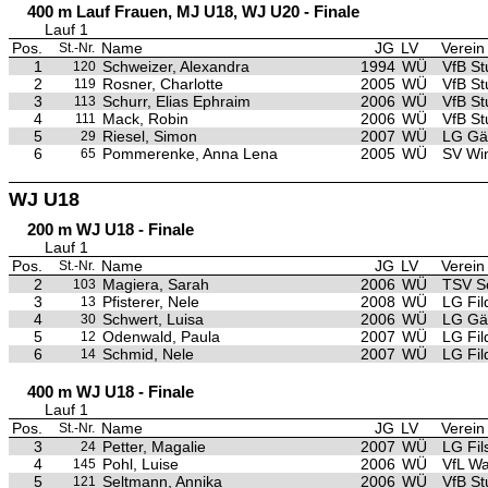
400 m Lauf Frauen, MJ U18, WJ U20 - Finale
Lauf 1
Pos.
Name
JG
LV
Verein
St.-Nr.
1
Schweizer, Alexandra
1994
WÜ
VfB St
120
2
Rosner, Charlotte
2005
WÜ
VfB St
119
3
Schurr, Elias Ephraim
2006
WÜ
VfB St
113
4
Mack, Robin
2006
WÜ
VfB St
111
5
Riesel, Simon
2007
WÜ
LG Gäu
29
6
Pommerenke, Anna Lena
2005
WÜ
SV Wi
65
WJ U18
200 m WJ U18 - Finale
Lauf 1
Pos.
Name
JG
LV
Verein
St.-Nr.
2
Magiera, Sarah
2006
WÜ
TSV S
103
3
Pfisterer, Nele
2008
WÜ
LG Fil
13
4
Schwert, Luisa
2006
WÜ
LG Gäu
30
5
Odenwald, Paula
2007
WÜ
LG Fil
12
6
Schmid, Nele
2007
WÜ
LG Fil
14
400 m WJ U18 - Finale
Lauf 1
Pos.
Name
JG
LV
Verein
St.-Nr.
3
Petter, Magalie
2007
WÜ
LG Fils
24
4
Pohl, Luise
2006
WÜ
VfL Wa
145
5
Seltmann, Annika
2006
WÜ
VfB St
121