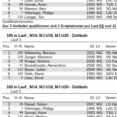
3
Litau, Ernst
1963
WÜ
LAC E
5
4
Sumak, Arian
2003
WÜ
TSG 1
89
5
Kleinert, Alex
1988
WÜ
SG We
36
6
Vöhringer, Philipp
1998
WÜ
LAC E
7
7
Langer, Tim
2003
WÜ
VfB St
110
Qualifikationsmodus:
Aus 3 Vorläufen qualifizieren sich 1 Erstplatzierter pro Lauf (Q) und 12 
100 m Lauf , M14, MJ U18, MJ U20 - Zeitläufe
Lauf 1
Pos.
Name
JG
LV
Verein
St.-Nr.
1
Wibberley, Benaya
2011
WÜ
VfL Wa
195
2
Junger, Klemens
2009
WÜ
VfL Wa
129
3
Knapp, Markus
2006
WÜ
LG Gäu
28
4
Boutzikoudis, Alexandros
2006
WÜ
SV Stu
47
5
Beyer, Julian
2009
WÜ
VfL Wa
122
6
Voith, Mario
1983
WÜ
SGV M
194
7
Litau, Ernst
1963
WÜ
LAC E
5
100 m Lauf , M14, MJ U18, MJ U20 - Zeitläufe
Lauf 2
Pos.
Name
JG
LV
Verein
St.-Nr.
2
Riesel, Simon
2007
WÜ
LG Gäu
29
3
Vöhringer, Philipp
1998
WÜ
LAC E
7
4
Sumak, Arian
2003
WÜ
TSG 1
89
5
Weigl, Philipp
1992
WÜ
TS Gö
176