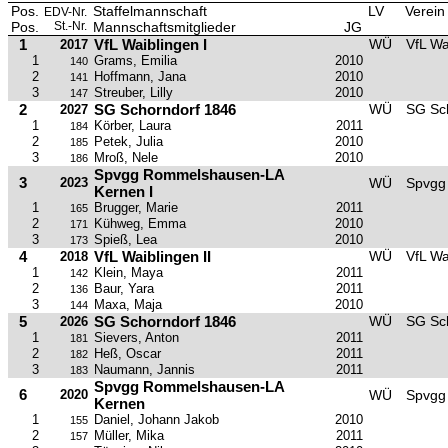
Pos.
Staffelmannschaft
LV
Verein
EDV-Nr.
Pos.
St.-Nr.
Mannschaftsmitglieder
JG
1
VfL Waiblingen I
WÜ
VfL Wa
2017
1
Grams, Emilia
2010
140
2
Hoffmann, Jana
2010
141
3
Streuber, Lilly
2010
147
2
SG Schorndorf 1846
WÜ
SG Sc
2027
1
Körber, Laura
2011
184
2
Petek, Julia
2010
185
3
Mroß, Nele
2010
186
Spvgg Rommelshausen-LA
3
2023
WÜ
Spvgg
Kernen I
1
Brugger, Marie
2011
165
2
Kühweg, Emma
2010
171
3
Spieß, Lea
2010
173
4
VfL Waiblingen II
WÜ
VfL Wa
2018
1
Klein, Maya
2011
142
2
Baur, Yara
2011
136
3
Maxa, Maja
2010
144
5
SG Schorndorf 1846
WÜ
SG Sc
2026
1
Sievers, Anton
2011
181
2
Heß, Oscar
2011
182
3
Naumann, Jannis
2011
183
Spvgg Rommelshausen-LA
6
2020
WÜ
Spvgg
Kernen
1
Daniel, Johann Jakob
2010
155
2
Müller, Mika
2011
157