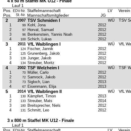
4 x 50 m Staffel MK U12 - Finale
Lauf 1
Pos.
Staffelmannschaft
LV
Verein
EDV-Nr.
Pos.
St.-Nr.
Mannschaftsmitglieder
JG
2
TSV Schmiden I
WÜ
TSV S
2007
1
Kohl, Jona
2012
99
2
Horvat, Samuel
2012
97
3
Benkenstein, Yannis Noah
2012
96
4
Schich, Lukas
2012
100
3
VfL Waiblingen I
WÜ
VfL Wa
2011
1
Fischer, Jannik
2012
124
2
Grunenberg, Jakob
2012
125
3
Junger, Jakob
2012
128
4
Streuber, Moritz
2012
134
4
TSF Welzheim I
WÜ
TSF W
2002
1
Müller, Carlo
2012
70
2
Samrock, Jakob
2012
72
3
Sigloch, Lian
2013
73
4
Eisenmann, Elija
2013
67
5
VfL Waiblingen II
WÜ
VfL Wa
2014
1
Kämpfert, Timon
2013
130
2
Streuber, Mats
2014
133
3
Breitsprecher, Niels
2012
180
4
Schmitt, Leo
2012
131
3 x 800 m Staffel MK U12 - Finale
Lauf 1
Pos.
Staffelmannschaft
LV
Verein
EDV-Nr.