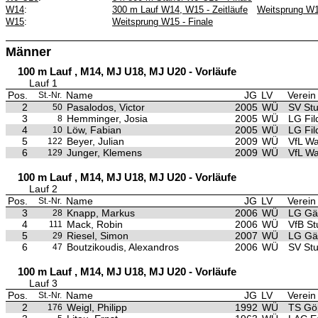
W14
:
300 m Lauf W14, W15 - Zeitläufe
Weitsprung W1
W15
:
Weitsprung W15 - Finale
Männer
100 m Lauf , M14, MJ U18, MJ U20 - Vorläufe
Lauf 1
Pos.
Name
JG
LV
Verein
St.-Nr.
2
Pasalodos, Victor
2005
WÜ
SV Stu
50
3
Hemminger, Josia
2005
WÜ
LG Fil
8
4
Löw, Fabian
2005
WÜ
LG Fil
10
5
Beyer, Julian
2009
WÜ
VfL Wa
122
6
Junger, Klemens
2009
WÜ
VfL Wa
129
100 m Lauf , M14, MJ U18, MJ U20 - Vorläufe
Lauf 2
Pos.
Name
JG
LV
Verein
St.-Nr.
3
Knapp, Markus
2006
WÜ
LG Gäu
28
4
Mack, Robin
2006
WÜ
VfB St
111
5
Riesel, Simon
2007
WÜ
LG Gäu
29
6
Boutzikoudis, Alexandros
2006
WÜ
SV Stu
47
100 m Lauf , M14, MJ U18, MJ U20 - Vorläufe
Lauf 3
Pos.
Name
JG
LV
Verein
St.-Nr.
2
Weigl, Philipp
1992
WÜ
TS Gö
176