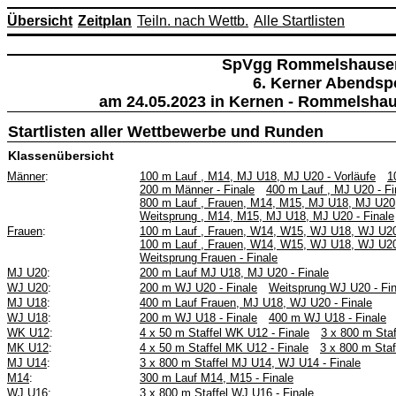
Übersicht
Zeitplan
Teiln. nach Wettb.
Alle Startlisten
SpVgg Rommelshausen 
6. Kerner Abendspo
am 24.05.2023 in Kernen - Rommelshaus
Startlisten aller Wettbewerbe und Runden
Klassenübersicht
Männer
:
100 m Lauf , M14, MJ U18, MJ U20 - Vorläufe
1
200 m Männer - Finale
400 m Lauf , MJ U20 - Fi
800 m Lauf , Frauen, M14, M15, MJ U18, MJ U20
Weitsprung , M14, M15, MJ U18, MJ U20 - Finale
Frauen
:
100 m Lauf , Frauen, W14, W15, WJ U18, WJ U20 
100 m Lauf , Frauen, W14, W15, WJ U18, WJ U20 
Weitsprung Frauen - Finale
MJ U20
:
200 m Lauf MJ U18, MJ U20 - Finale
WJ U20
:
200 m WJ U20 - Finale
Weitsprung WJ U20 - Fin
MJ U18
:
400 m Lauf Frauen, MJ U18, WJ U20 - Finale
WJ U18
:
200 m WJ U18 - Finale
400 m WJ U18 - Finale
WK U12
:
4 x 50 m Staffel WK U12 - Finale
3 x 800 m Staf
MK U12
:
4 x 50 m Staffel MK U12 - Finale
3 x 800 m Staf
MJ U14
:
3 x 800 m Staffel MJ U14, WJ U14 - Finale
M14
:
300 m Lauf M14, M15 - Finale
WJ U16
:
3 x 800 m Staffel WJ U16 - Finale