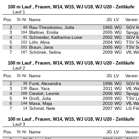
100 m Lauf , Frauen, W14, W15, WJ U18, WJ U20 - Zeitläufe
Lauf 1
Pos.
Name
JG
LV
Verein
St.-Nr.
2
Rau-Theodosiou, Jutta
1965
WÜ
SGV M
40
3
Blattner, Emilia
2005
WÜ
Spvgg
164
4
Schneider, Katharina-Luise
2002
WÜ
SGV M
41
5
Löhr, Alina
2004
WÜ
TSV S
102
6
Braun, Jana
2005
WÜ
TSV S
101
7
Schönek, Selina
2009
WÜ
VfL Wi
187
100 m Lauf , Frauen, W14, W15, WJ U18, WJ U20 - Zeitläufe
Lauf 2
Pos.
Name
JG
LV
Verein
St.-Nr.
2
Funk, Alexandra
1996
WÜ
SGV M
39
3
Baur, Yara
2011
WÜ
VfL Wa
136
4
Cieslok, Leonie
2006
WÜ
Spvgg
166
5
Groß, Julia
2009
WÜ
TSV L
94
6
Maxa, Maja
2010
WÜ
VfL Wa
144
7
Schmid, Nele
2007
WÜ
LG Fil
14
100 m Lauf , Frauen, W14, W15, WJ U18, WJ U20 - Zeitläufe
Lauf 3
Pos.
Name
JG
LV
Verein
St.-Nr.