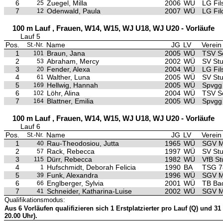
6
Zuegel, Milla
2006
WÜ
LG Fils
25
7
Odenwald, Paula
2007
WÜ
LG Fil
12
100 m Lauf , Frauen, W14, W15, WJ U18, WJ U20 - Vorläufe
Lauf 5
Pos.
Name
JG
LV
Verein
St.-Nr.
1
Braun, Jana
2005
WÜ
TSV S
101
2
Abraham, Mercy
2002
WÜ
SV Stu
53
3
Fender, Alexa
2004
WÜ
LG Fils
20
4
Walther, Luna
2005
WÜ
SV Stu
61
5
Hellwig, Hannah
2005
WÜ
Spvgg
169
6
Löhr, Alina
2004
WÜ
TSV S
102
7
Blattner, Emilia
2005
WÜ
Spvgg
164
100 m Lauf , Frauen, W14, W15, WJ U18, WJ U20 - Vorläufe
Lauf 6
Pos.
Name
JG
LV
Verein
St.-Nr.
1
Rau-Theodosiou, Jutta
1965
WÜ
SGV M
40
2
Rack, Rebecca
1997
WÜ
SV Stu
57
3
Dürr, Rebecca
1982
WÜ
VfB St
115
4
Hufschmidt, Deborah Felicia
1990
BA
TSG 7
1
5
Funk, Alexandra
1996
WÜ
SGV M
39
6
Englberger, Sylvia
2001
WÜ
TB Bad
66
7
Schneider, Katharina-Luise
2002
WÜ
SGV M
41
Qualifikationsmodus:
Aus 6 Vorläufen qualifizieren sich 1 Erstplatzierter pro Lauf (Q) und 31 
20.00 Uhr).