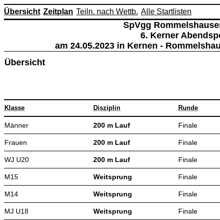
Übersicht
Zeitplan
Teiln. nach Wettb.
Alle Startlisten
SpVgg Rommelshausen 
6. Kerner Abendspo
am 24.05.2023 in Kernen - Rommelshaus
Übersicht
Klasse
Disziplin
Runde
Männer
200 m Lauf
Finale
Frauen
200 m Lauf
Finale
WJ U20
200 m Lauf
Finale
M15
Weitsprung
Finale
M14
Weitsprung
Finale
MJ U18
Weitsprung
Finale