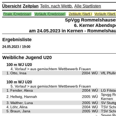
Übersicht
Zeitplan
Teiln. nach Wettb.
Alle Startlisten
Finale (Ergebnisse)
Vorläufe (Ergebnisse)
Zeitläufe (Startl.)
Vorläufe (Startl.
SpVgg Rommelshausen 
6. Kerner Abendspo
am 24.05.2023 in Kernen - Rommelshaus
Ergebnisliste
24.05.2023 / 19:00
Weibliche Jugend U20
100 m WJ U20
4. Vorlauf > aus gemischtem Wettbewerb Frauen
1.
Otto, Insa
2004
WÜ
VfL Pfull
100 m WJ U20
5. Vorlauf > aus gemischtem Wettbewerb Frauen
1.
Fender, Alexa
2004
WÜ
LG Filsta
Spvgg R
2.
Hellwig, Hannah
2005
WÜ
Kernen
3.
Walther, Luna
2005
WÜ
SV Stuttg
4.
Löhr, Alina
2004
WÜ
TSV Sch
5.
Braun, Jana
2005
WÜ
TSV Sch
Spvgg R