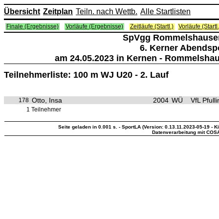
Übersicht
Zeitplan
Teiln. nach Wettb.
Alle Startlisten
Finale (Ergebnisse)
Vorläufe (Ergebnisse)
Zeitläufe (Startl.)
Vorläufe (Startl.
SpVgg Rommelshausen 
6. Kerner Abendspo
am 24.05.2023 in Kernen - Rommelshaus
Teilnehmerliste: 100 m WJ U20 - 2. Lauf
Otto, Insa
2004
WÜ
VfL Pfull
178
1 Teilnehmer
Seite geladen in 0.001 s. - SportLA (Version: 0.13.11.2023-05-19 - K
Datenverarbeitung mit COS