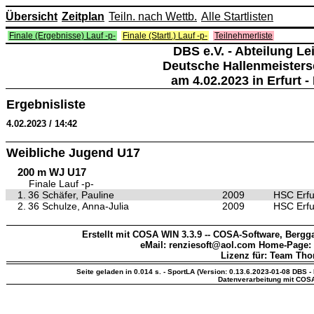
Übersicht
Zeitplan
Teiln. nach Wettb.
Alle Startlisten
Finale (Ergebnisse) Lauf -p-
Finale (Startl.) Lauf -p-
Teilnehmerliste
DBS e.V. - Abteilung Lei
Deutsche Hallenmeisters
am 4.02.2023 in Erfurt - 
Ergebnisliste
4.02.2023 / 14:42
Weibliche Jugend U17
200 m WJ U17
Finale Lauf -p-
1.
36 Schäfer, Pauline
2009
HSC Erfur
2.
36 Schulze, Anna-Julia
2009
HSC Erfur
Erstellt mit COSA WIN 3.3.9 -- COSA-Software, Bergga
eMail: renziesoft@aol.com Home-Page:
Lizenz für: Team Th
Seite geladen in 0.014 s. - SportLA (Version: 0.13.6.2023-01-08 DBS - 
Datenverarbeitung mit COS