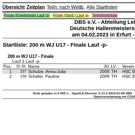
Übersicht
Zeitplan
Teiln. nach Wettb.
Alle Startlisten
Finale (Ergebnisse) Lauf -p-
Finale (Startl.) Lauf -p-
Teilnehmerliste
DBS e.V. - Abteilung Lei
Deutsche Hallenmeisters
am 04.02.2023 in Erfurt -
Startliste: 200 m WJ U17 - Finale Lauf -p-
200 m WJ U17 - Finale
Lauf 1 Lauf -p-
Pos.
Name
JG
LV
Verein
St.-Nr.
1
Schulze, Anna-Julia
2009
TH
HSC Er
157
2
Schäfer, Pauline
2009
TH
HSC Er
158
Seite geladen in 0.005 s. - SportLA (Version: 0.13.6.2023-01-08 DBS - 
Datenverarbeitung mit COS