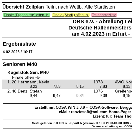
Übersicht
Zeitplan
Teiln. nach Wettb.
Alle Startlisten
Finale (Ergebnisse) offen -b-
Finale (Startl.) offen -b-
Teilnehmerliste
DBS e.V. - Abteilung Lei
Deutsche Hallenmeisters
am 4.02.2023 in Erfurt - 
Ergebnisliste
4.02.2023 / 16:17
Senioren M40
Kugelstoß Sen. M40
Finale offen -b-
1.
20 Herrmann, Kevin
1978
AWO Nord
8,23
7,89
8,15
7,83
8,13
2.
48 Denz, Stefan
1976
Greifenp
9,44
9,47
9,34
9,39
9,15
Erstellt mit COSA WIN 3.3.9 -- COSA-Software, Bergga
eMail: renziesoft@aol.com Home-Page:
Lizenz für: Team Th
Seite geladen in 0.009 s. - SportLA (Version: 0.13.6.2023-01-08 DBS - 
Datenverarbeitung mit COS