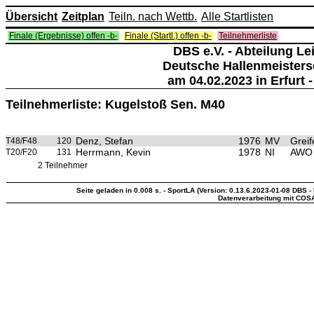
Übersicht
Zeitplan
Teiln. nach Wettb.
Alle Startlisten
Finale (Ergebnisse) offen -b-
Finale (Startl.) offen -b-
Teilnehmerliste
DBS e.V. - Abteilung Lei
Deutsche Hallenmeisters
am 04.02.2023 in Erfurt -
Teilnehmerliste: Kugelstoß Sen. M40
Denz, Stefan
1976
MV
Greif
T48/F48
120
Herrmann, Kevin
1978
NI
AWO 
T20/F20
131
2 Teilnehmer
Seite geladen in 0.008 s. - SportLA (Version: 0.13.6.2023-01-08 DBS - 
Datenverarbeitung mit COS