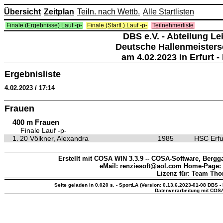
Übersicht
Zeitplan
Teiln. nach Wettb.
Alle Startlisten
Finale (Ergebnisse) Lauf -p-
Finale (Startl.) Lauf -p-
Teilnehmerliste
DBS e.V. - Abteilung Lei
Deutsche Hallenmeisters
am 4.02.2023 in Erfurt - 
Ergebnisliste
4.02.2023 / 17:14
Frauen
400 m Frauen
Finale Lauf -p-
1.
20 Völkner, Alexandra
1985
HSC Erfur
Erstellt mit COSA WIN 3.3.9 -- COSA-Software, Bergga
eMail: renziesoft@aol.com Home-Page:
Lizenz für: Team Th
Seite geladen in 0.020 s. - SportLA (Version: 0.13.6.2023-01-08 DBS - 
Datenverarbeitung mit COS